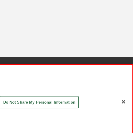
針と検証結果
お取引先さまとともに
お問い合わせ
Do Not Share My Personal Information
ASHIKI Co., Ltd. All Rights Reserved.