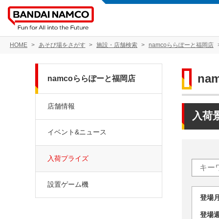
HOME
あそび場をさがす
施設・店舗検索
namcoららぽーと福岡店
na
namcoららぽーと福岡店
店舗情報
入荷
イベント&ニュース
入荷プライズ
設置ゲーム機
登場
登場