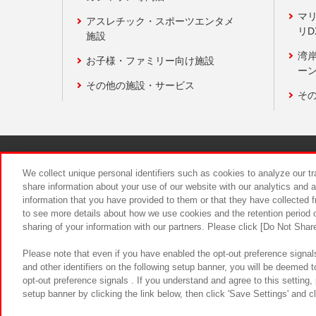
マ
アスレチック・スポーツエンタメ
リD
施設
湾
お子様・ファミリー向け施設
ーン
その他の施設・サービス
そ
関連会社
サステナビリティ
We collect unique personal identifiers such as cookies to analyze our t
share information about your use of our website with our analytics and 
information that you have provided to them or that they have collected f
食品のご提
to see more details about how we use cookies and the retention period o
sharing of your information with our partners. Please click [Do Not Shar
Please note that even if you have enabled the opt-out preference signals
and other identifiers on the following setup banner, you will be deemed 
opt-out preference signals . If you understand and agree to this setting
setup banner by clicking the link below, then click 'Save Settings' and c
©Bandai Namco Amusement Inc.
©Ba