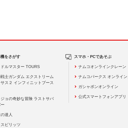
ム機をさがす
スマホ・PCであそぶ
ドルマスター TOURS
ナムコオンラインクレーン
動戦士ガンダム エクストリーム
ナムコパークス オンライ
ーサス２ インフィニットブース
ガシャポンオンライン
公式スマートフォンアプリ
ョジョの奇妙な冒険 ラストサバ
バー
鼓の達人
りスピリッツ