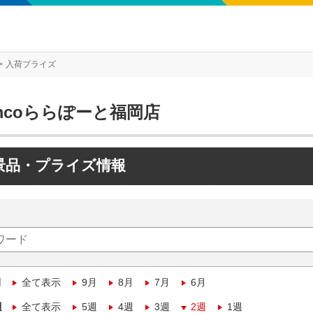
入荷プライズ
mcoららぽーと福岡店
景品・プライズ情報
月
全て表示
9月
8月
7月
6月
週
全て表示
5週
4週
3週
2週
1週