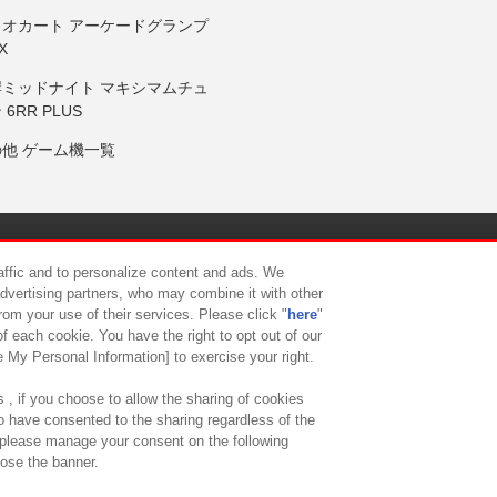
リオカート アーケードグランプ
X
岸ミッドナイト マキシマムチュ
 6RR PLUS
の他 ゲーム機一覧
サイトポリシー
プライバシーポリシー
ウェブアクセシビリティ方
raffic and to personalize content and ads. We
advertising partners, who may combine it with other
rom your use of their services. Please click "
here
"
供について
カスタマーハラスメント対応方針
よくあるご質問・
f each cookie. You have the right to opt out of our
e My Personal Information] to exercise your right.
 , if you choose to allow the sharing of cookies
to have consented to the sharing regardless of the
, please manage your consent on the following
lose the banner.
ndai Namco Amusement Lab Inc.
©Bandai Namco Experience Inc.
©HANAY