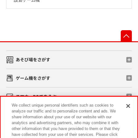
先
あそび場をさがす
ゲーム機をさがす
スマホ・PCであそぶ
We collect unique personal identifiers such as cookies to
analyze our traffic and to personalize content and ads. We
イベント・キャンペーン
share information about your use of our website with our
analytics and advertising partners, who may combine it with
other information that you have provided to them or that they
have collected from your use of their services. Please click