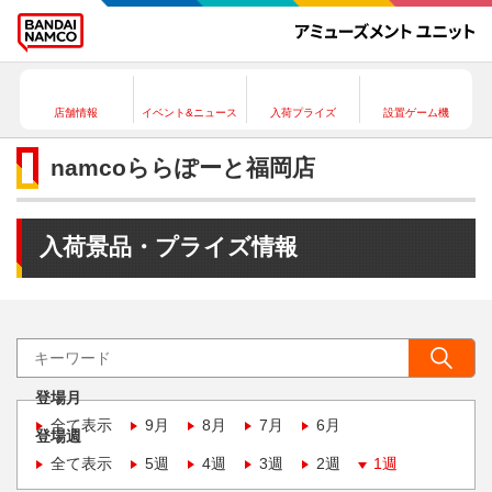
店舗情報
イベント&ニュース
入荷プライズ
設置ゲーム機
namcoららぽーと福岡店
入荷景品・プライズ情報
登場月
全て表示
9月
8月
7月
6月
登場週
全て表示
5週
4週
3週
2週
1週