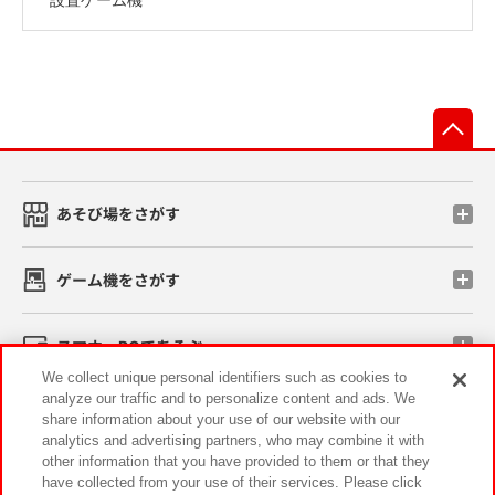
先
あそび場をさがす
ゲーム機をさがす
スマホ・PCであそぶ
We collect unique personal identifiers such as cookies to
analyze our traffic and to personalize content and ads. We
イベント・キャンペーン
share information about your use of our website with our
analytics and advertising partners, who may combine it with
other information that you have provided to them or that they
have collected from your use of their services. Please click