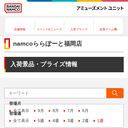
店舗情報
イベント&ニュース
入荷プライズ
設置ゲーム機
namcoららぽーと福岡店
入荷景品・プライズ情報
登場月
全て表示
9月
8月
7月
6月
登場週
全て表示
5週
4週
3週
2週
1週