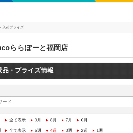
入荷プライズ
mcoららぽーと福岡店
景品・プライズ情報
月
全て表示
9月
8月
7月
6月
週
全て表示
5週
4週
3週
2週
1週