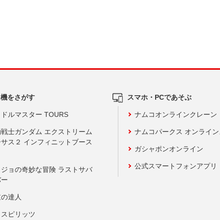
ム機をさがす
スマホ・PCであそぶ
ドルマスター TOURS
ナムコオンラインクレーン
動戦士ガンダム エクストリーム
ナムコパークス オンライ
ーサス２ インフィニットブース
ガシャポンオンライン
公式スマートフォンアプリ
ョジョの奇妙な冒険 ラストサバ
バー
鼓の達人
りスピリッツ