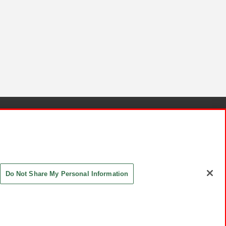
針と検証結果
お取引先さまとともに
お問い合わせ
Do Not Share My Personal Information
ASHIKI Co., Ltd. All Rights Reserved.