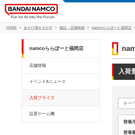
HOME
あそび場をさがす
施設・店舗検索
namcoららぽーと福岡店
na
namcoららぽーと福岡店
店舗情報
入荷
イベント&ニュース
入荷プライズ
設置ゲーム機
登場
登場