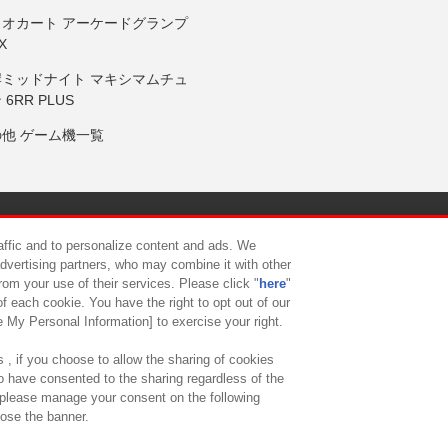
リオカート アーケードグランプ
X
岸ミッドナイト マキシマムチュ
 6RR PLUS
の他 ゲーム機一覧
サイトポリシー
プライバシーポリシー
ウェブアクセシビリティ方
raffic and to personalize content and ads. We
advertising partners, who may combine it with other
rom your use of their services. Please click "
here
"
供について
カスタマーハラスメント対応方針
よくあるご質問・
f each cookie. You have the right to opt out of our
e My Personal Information] to exercise your right.
 , if you choose to allow the sharing of cookies
to have consented to the sharing regardless of the
, please manage your consent on the following
lose the banner.
ndai Namco Amusement Lab Inc.
©Bandai Namco Experience Inc.
©HANAY