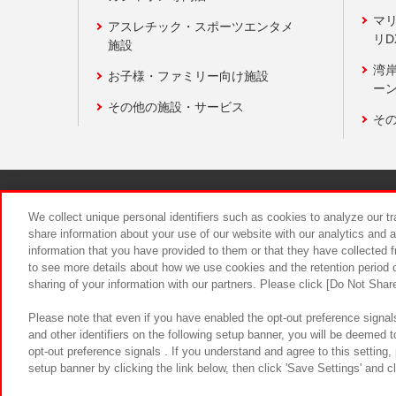
マ
アスレチック・スポーツエンタメ
リD
施設
湾
お子様・ファミリー向け施設
ーン
その他の施設・サービス
そ
関連会社
サステナビリティ
We collect unique personal identifiers such as cookies to analyze our t
share information about your use of our website with our analytics and 
information that you have provided to them or that they have collected f
食品のご提
to see more details about how we use cookies and the retention period o
sharing of your information with our partners. Please click [Do Not Shar
Please note that even if you have enabled the opt-out preference signals
and other identifiers on the following setup banner, you will be deemed 
opt-out preference signals . If you understand and agree to this setting
setup banner by clicking the link below, then click 'Save Settings' and c
©Bandai Namco Amusement Inc.
©Ba