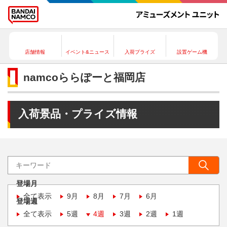
店舗情報
イベント&ニュース
入荷プライズ
設置ゲーム機
namcoららぽーと福岡店
入荷景品・プライズ情報
登場月
全て表示
9月
8月
7月
6月
登場週
全て表示
5週
4週
3週
2週
1週