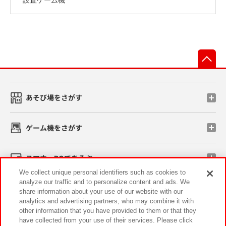
先
あそび場をさがす
ゲーム機をさがす
スマホ・PCであそぶ
We collect unique personal identifiers such as cookies to
analyze our traffic and to personalize content and ads. We
イベント・キャンペーン
share information about your use of our website with our
analytics and advertising partners, who may combine it with
other information that you have provided to them or that they
have collected from your use of their services. Please click