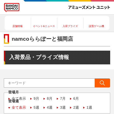
店舗情報
イベント&ニュース
入荷プライズ
設置ゲーム機
namcoららぽーと福岡店
入荷景品・プライズ情報
登場月
全て表示
9月
8月
7月
6月
登場週
全て表示
5週
4週
3週
2週
1週