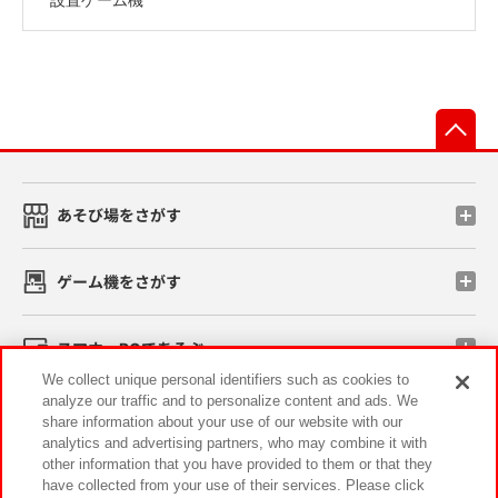
先
あそび場をさがす
ゲーム機をさがす
スマホ・PCであそぶ
We collect unique personal identifiers such as cookies to
analyze our traffic and to personalize content and ads. We
イベント・キャンペーン
share information about your use of our website with our
analytics and advertising partners, who may combine it with
other information that you have provided to them or that they
have collected from your use of their services. Please click