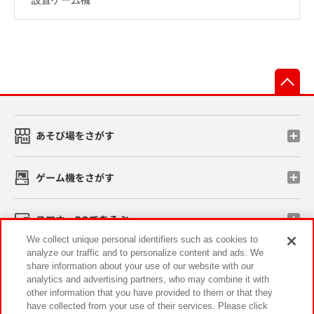
先
あそび場をさがす
ゲーム機をさがす
スマホ・PCであそぶ
We collect unique personal identifiers such as cookies to
analyze our traffic and to personalize content and ads. We
イベント・キャンペーン
share information about your use of our website with our
analytics and advertising partners, who may combine it with
other information that you have provided to them or that they
have collected from your use of their services. Please click