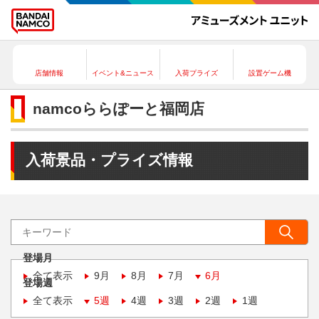
店舗情報
イベント&ニュース
入荷プライズ
設置ゲーム機
namcoららぽーと福岡店
入荷景品・プライズ情報
登場月
全て表示
9月
8月
7月
6月
登場週
全て表示
5週
4週
3週
2週
1週