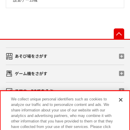
先
あそび場をさがす
ゲーム機をさがす
スマホ・PCであそぶ
We collect unique personal identifiers such as cookies to
analyze our traffic and to personalize content and ads. We
イベント・キャンペーン
share information about your use of our website with our
analytics and advertising partners, who may combine it with
other information that you have provided to them or that they
have collected from your use of their services. Please click