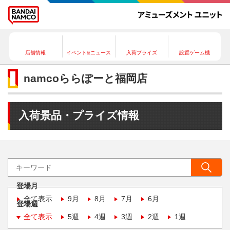
店舗情報
イベント&ニュース
入荷プライズ
設置ゲーム機
namcoららぽーと福岡店
入荷景品・プライズ情報
登場月
全て表示
9月
8月
7月
6月
登場週
全て表示
5週
4週
3週
2週
1週