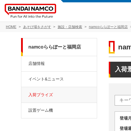
HOME
あそび場をさがす
施設・店舗検索
namcoららぽーと福岡店
na
namcoららぽーと福岡店
店舗情報
入荷
イベント&ニュース
入荷プライズ
設置ゲーム機
登場
登場