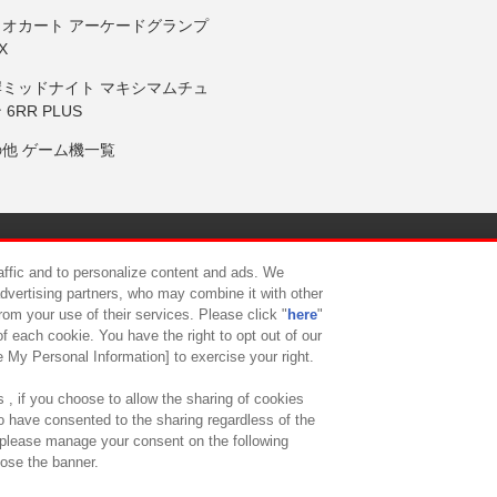
リオカート アーケードグランプ
X
岸ミッドナイト マキシマムチュ
 6RR PLUS
の他 ゲーム機一覧
サイトポリシー
プライバシーポリシー
ウェブアクセシビリティ方
raffic and to personalize content and ads. We
advertising partners, who may combine it with other
rom your use of their services. Please click "
here
"
供について
カスタマーハラスメント対応方針
よくあるご質問・
f each cookie. You have the right to opt out of our
e My Personal Information] to exercise your right.
 , if you choose to allow the sharing of cookies
to have consented to the sharing regardless of the
, please manage your consent on the following
lose the banner.
ndai Namco Amusement Lab Inc.
©Bandai Namco Experience Inc.
©HANAY