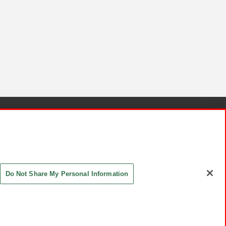
針と検証結果
お取引先さまとともに
お問い合わせ
Do Not Share My Personal Information
ASHIKI Co., Ltd. All Rights Reserved.