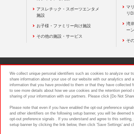
マ
アスレチック・スポーツエンタメ
リD
施設
湾
お子様・ファミリー向け施設
ーン
その他の施設・サービス
そ
関連会社
サステナビリティ
We collect unique personal identifiers such as cookies to analyze our t
share information about your use of our website with our analytics and 
information that you have provided to them or that they have collected f
食品のご提
to see more details about how we use cookies and the retention period o
sharing of your information with our partners. Please click [Do Not Shar
Please note that even if you have enabled the opt-out preference signals
and other identifiers on the following setup banner, you will be deemed 
opt-out preference signals . If you understand and agree to this setting
setup banner by clicking the link below, then click 'Save Settings' and c
©Bandai Namco Amusement Inc.
©Ba