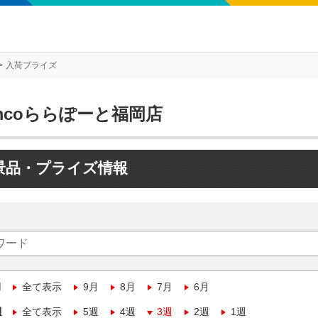
入荷プライズ
mcoららぽーと福岡店
景品・プライズ情報
月
全て表示
9月
8月
7月
6月
週
全て表示
5週
4週
3週
2週
1週