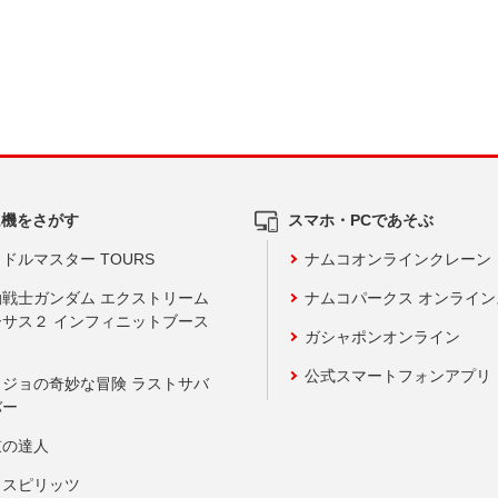
ム機をさがす
スマホ・PCであそぶ
ドルマスター TOURS
ナムコオンラインクレーン
動戦士ガンダム エクストリーム
ナムコパークス オンライ
ーサス２ インフィニットブース
ガシャポンオンライン
公式スマートフォンアプリ
ョジョの奇妙な冒険 ラストサバ
バー
鼓の達人
りスピリッツ