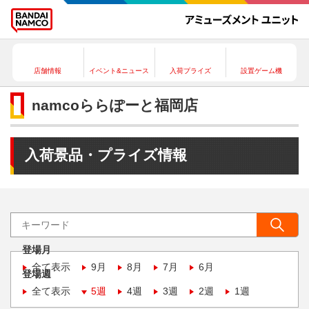
店舗情報
イベント&ニュース
入荷プライズ
設置ゲーム機
namcoららぽーと福岡店
入荷景品・プライズ情報
登場月
全て表示
9月
8月
7月
6月
登場週
全て表示
5週
4週
3週
2週
1週