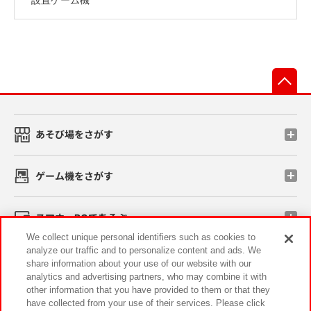
先
あそび場をさがす
ゲーム機をさがす
スマホ・PCであそぶ
We collect unique personal identifiers such as cookies to
analyze our traffic and to personalize content and ads. We
イベント・キャンペーン
share information about your use of our website with our
analytics and advertising partners, who may combine it with
other information that you have provided to them or that they
have collected from your use of their services. Please click