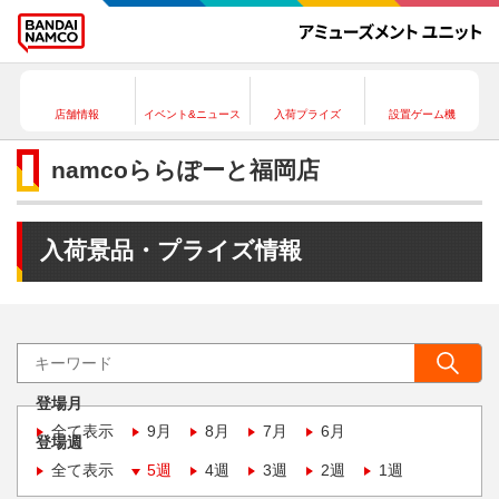
店舗情報
イベント&ニュース
入荷プライズ
設置ゲーム機
namcoららぽーと福岡店
入荷景品・プライズ情報
登場月
全て表示
9月
8月
7月
6月
登場週
全て表示
5週
4週
3週
2週
1週