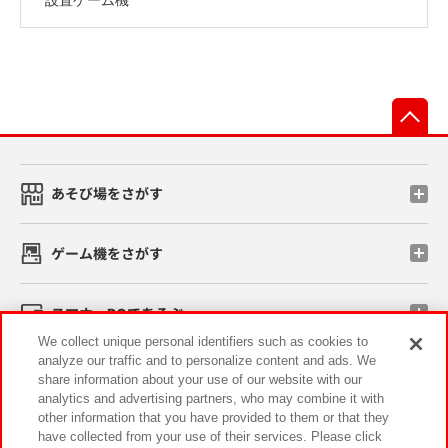
先
あそび場をさがす
ゲーム機をさがす
スマホ・PCであそぶ
We collect unique personal identifiers such as cookies to
analyze our traffic and to personalize content and ads. We
イベント・キャンペーン
share information about your use of our website with our
analytics and advertising partners, who may combine it with
other information that you have provided to them or that they
have collected from your use of their services. Please click