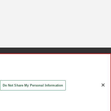
針と検証結果
お取引先さまとともに
お問い合わせ
Do Not Share My Personal Information
ASHIKI Co., Ltd. All Rights Reserved.