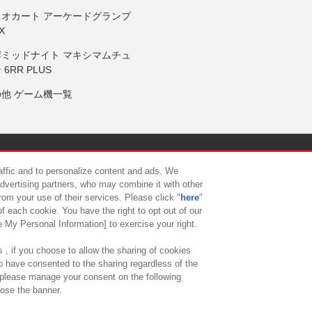
リオカート アーケードグランプ
X
岸ミッドナイト マキシマムチュ
 6RR PLUS
の他 ゲーム機一覧
サイトポリシー
プライバシーポリシー
ウェブアクセシビリティ方
raffic and to personalize content and ads. We
advertising partners, who may combine it with other
rom your use of their services. Please click "
here
"
供について
カスタマーハラスメント対応方針
よくあるご質問・
f each cookie. You have the right to opt out of our
e My Personal Information] to exercise your right.
 , if you choose to allow the sharing of cookies
to have consented to the sharing regardless of the
, please manage your consent on the following
lose the banner.
ndai Namco Amusement Lab Inc.
©Bandai Namco Experience Inc.
©HANAY