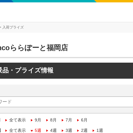
入荷プライズ
mcoららぽーと福岡店
景品・プライズ情報
月
全て表示
9月
8月
7月
6月
週
全て表示
5週
4週
3週
2週
1週