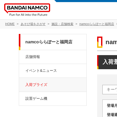
HOME
あそび場をさがす
施設・店舗検索
namcoららぽーと福岡店
na
namcoららぽーと福岡店
店舗情報
入荷
イベント&ニュース
入荷プライズ
設置ゲーム機
登場
登場