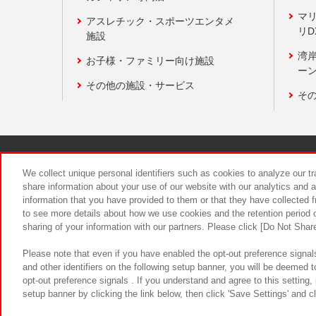
マ
アスレチック・スポーツエンタメ
リD
施設
湾
お子様・ファミリー向け施設
ーン
その他の施設・サービス
そ
関連会社
サステナビリティ
We collect unique personal identifiers such as cookies to analyze our t
share information about your use of our website with our analytics and 
information that you have provided to them or that they have collected f
食品のご提
to see more details about how we use cookies and the retention period o
sharing of your information with our partners. Please click [Do Not Shar
Please note that even if you have enabled the opt-out preference signals
and other identifiers on the following setup banner, you will be deemed 
opt-out preference signals . If you understand and agree to this setting
setup banner by clicking the link below, then click 'Save Settings' and c
©Bandai Namco Amusement Inc.
©Ba