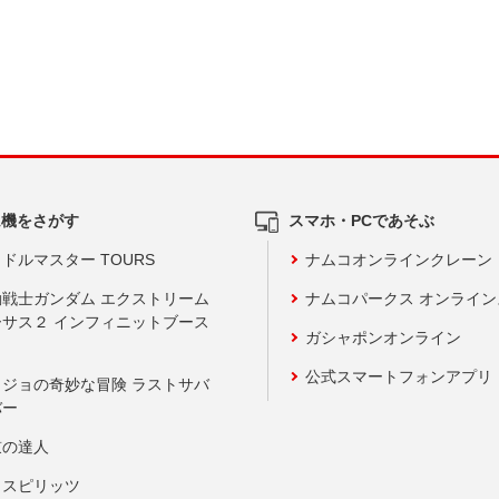
ム機をさがす
スマホ・PCであそぶ
ドルマスター TOURS
ナムコオンラインクレーン
動戦士ガンダム エクストリーム
ナムコパークス オンライ
ーサス２ インフィニットブース
ガシャポンオンライン
公式スマートフォンアプリ
ョジョの奇妙な冒険 ラストサバ
バー
鼓の達人
りスピリッツ