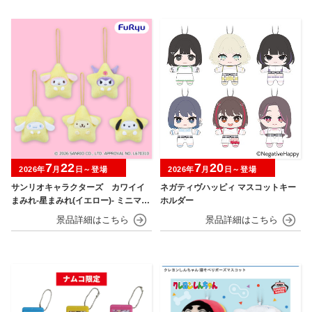
7
22
7
20
2026年
月
日～登場
2026年
月
日～登場
サンリオキャラクターズ カワイイ
ネガティヴハッピィ マスコットキー
まみれ-星まみれ(イエロー)- ミニマス
ホルダー
コット