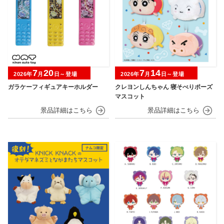
7
20
7
14
2026年
月
日～登場
2026年
月
日～登場
ガラケーフィギュアキーホルダー
クレヨンしんちゃん 寝そべりポーズ
マスコット