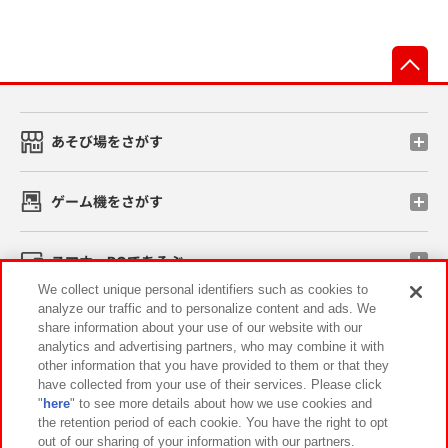
先
あそび場をさがす
ゲーム機をさがす
スマホ・PCであそぶ
We collect unique personal identifiers such as cookies to
analyze our traffic and to personalize content and ads. We
イベント・キャンペーン
share information about your use of our website with our
analytics and advertising partners, who may combine it with
other information that you have provided to them or that they
have collected from your use of their services. Please click
"
here
" to see more details about how we use cookies and
関連会社
サステナビリティ
サイトポリシー
the retention period of each cookie. You have the right to opt
out of our sharing of your information with our partners.