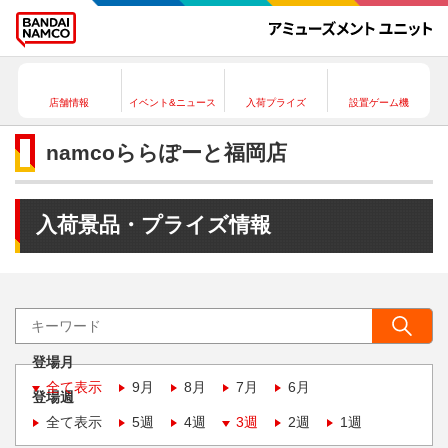
店舗情報
イベント&ニュース
入荷プライズ
設置ゲーム機
namcoららぽーと福岡店
入荷景品・プライズ情報
登場月
全て表示
9月
8月
7月
6月
登場週
全て表示
5週
4週
3週
2週
1週