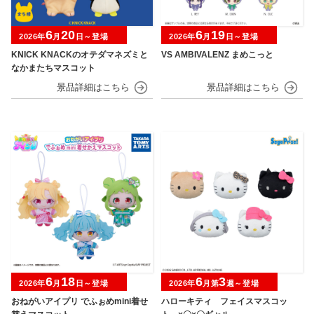
6
20
6
19
2026年
月
日～登場
2026年
月
日～登場
KNICK KNACKのオテダマネズミと
VS AMBIVALENZ まめこっと
なかまたちマスコット
6
18
6
3
2026年
月
日～登場
2026年
月第
週～登場
おねがいアイプリ でふぉめmini着せ
ハローキティ フェイスマスコッ