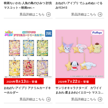
映画ちいかわ 人魚の島のひみつ 討伐
おねがいアイプリ でふぉめぬいぐる
マスコット～映画ver.～
みﾏｽｺｯﾄ3
8
13
7
22
2026年
月
日～登場
2026年
月
日～登場
おねがいアイプリ アクリルカードキ
サンリオキャラクターズ カワイイ
ーホルダー
まみれ-星まみれ(イエロー)- マスコッ
ト