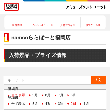
店舗情報
イベント&ニュース
入荷プライズ
設置ゲーム機
namcoららぽーと福岡店
入荷景品・プライズ情報
登場月
全て表示
9月
8月
7月
6月
登場週
全て表示
5週
4週
3週
2週
1週