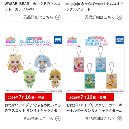
WASABI BEAR ぬいぐるみマスコ
mojojojo きゃらぱぺmini ナムコオリ
ット カラフルver.
ジナルアソート
7
16
7
16
2026年
月
日～登場
2026年
月
日～登場
おねがいアイプリ でふぉめぬいぐる
おねがいアイプリ アクリルカードキ
みマスコット サンリオキャラクター
ーホルダー サンリオキャラクターズ
ズモデル
モデル