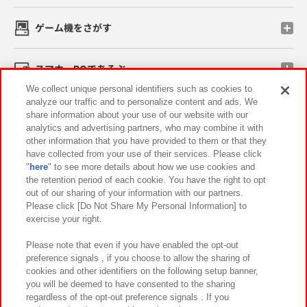
ゲーム機をさがす
スマホ・PCであそぶ
We collect unique personal identifiers such as cookies to
analyze our traffic and to personalize content and ads. We
イベント・キャンペーン
share information about your use of our website with our
analytics and advertising partners, who may combine it with
other information that you have provided to them or that they
have collected from your use of their services. Please click
"
here
" to see more details about how we use cookies and
関連会社
サステナビリティ
サイトポリシー
the retention period of each cookie. You have the right to opt
out of our sharing of your information with our partners.
プライバシーポリシー
ウェブアクセシビリティ方針と検証結果
Please click [Do Not Share My Personal Information] to
exercise your right.
お取引先さまとともに
食品のご提供について
カスタマーハラスメント対応方針
よくあるご質問・お問い合わせ
Please note that even if you have enabled the opt-out
preference signals , if you choose to allow the sharing of
cookies and other identifiers on the following setup banner,
you will be deemed to have consented to the sharing
regardless of the opt-out preference signals . If you