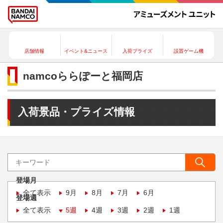
店舗情報
イベント&ニュース
入荷プライズ
設置ゲーム機
namcoららぽーと福岡店
入荷景品・プライズ情報
登場月
全て表示
9月
8月
7月
6月
登場週
全て表示
5週
4週
3週
2週
1週