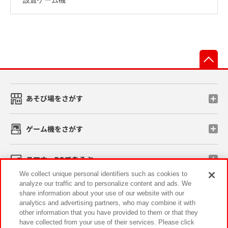
先
あそび場をさがす
ゲーム機をさがす
スマホ・PCであそぶ
We collect unique personal identifiers such as cookies to
analyze our traffic and to personalize content and ads. We
イベント・キャンペーン
share information about your use of our website with our
analytics and advertising partners, who may combine it with
other information that you have provided to them or that they
have collected from your use of their services. Please click