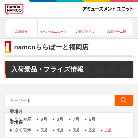
店舗情報
イベント&ニュース
入荷プライズ
設置ゲーム機
namcoららぽーと福岡店
入荷景品・プライズ情報
登場月
全て表示
9月
8月
7月
6月
登場週
全て表示
5週
4週
3週
2週
1週