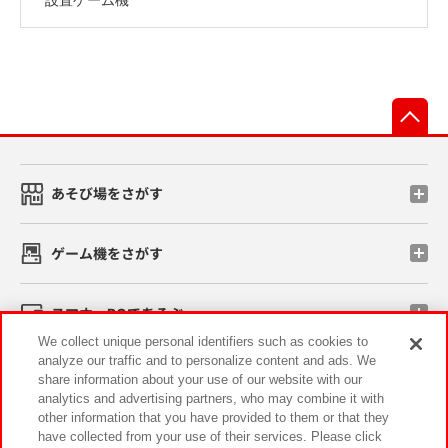
先
あそび場をさがす
ゲーム機をさがす
スマホ・PCであそぶ
We collect unique personal identifiers such as cookies to
analyze our traffic and to personalize content and ads. We
イベント・キャンペーン
share information about your use of our website with our
analytics and advertising partners, who may combine it with
other information that you have provided to them or that they
have collected from your use of their services. Please click