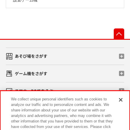
先
あそび場をさがす
ゲーム機をさがす
スマホ・PCであそぶ
We collect unique personal identifiers such as cookies to
analyze our traffic and to personalize content and ads. We
イベント・キャンペーン
share information about your use of our website with our
analytics and advertising partners, who may combine it with
other information that you have provided to them or that they
have collected from your use of their services. Please click