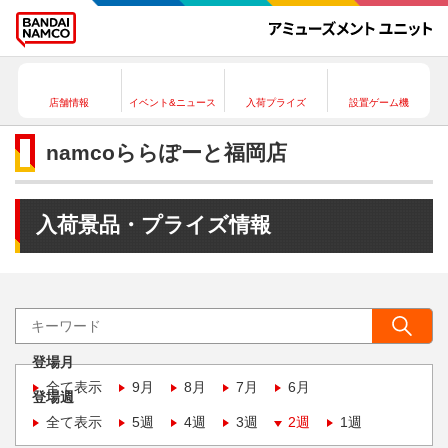
店舗情報
イベント&ニュース
入荷プライズ
設置ゲーム機
namcoららぽーと福岡店
入荷景品・プライズ情報
登場月
全て表示
9月
8月
7月
6月
登場週
全て表示
5週
4週
3週
2週
1週