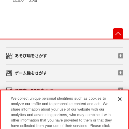
先
あそび場をさがす
ゲーム機をさがす
スマホ・PCであそぶ
We collect unique personal identifiers such as cookies to
analyze our traffic and to personalize content and ads. We
イベント・キャンペーン
share information about your use of our website with our
analytics and advertising partners, who may combine it with
other information that you have provided to them or that they
have collected from your use of their services. Please click