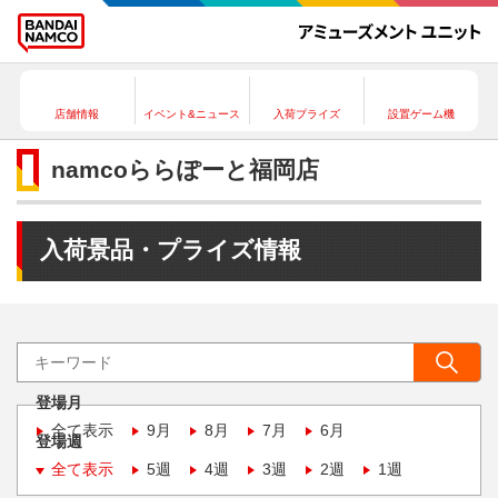
店舗情報
イベント&ニュース
入荷プライズ
設置ゲーム機
namcoららぽーと福岡店
入荷景品・プライズ情報
登場月
全て表示
9月
8月
7月
6月
登場週
全て表示
5週
4週
3週
2週
1週