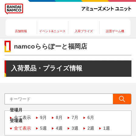
店舗情報
イベント&ニュース
入荷プライズ
設置ゲーム機
namcoららぽーと福岡店
入荷景品・プライズ情報
登場月
全て表示
9月
8月
7月
6月
登場週
全て表示
5週
4週
3週
2週
1週