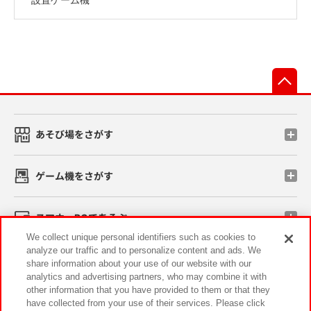
先
あそび場をさがす
ゲーム機をさがす
スマホ・PCであそぶ
We collect unique personal identifiers such as cookies to
analyze our traffic and to personalize content and ads. We
イベント・キャンペーン
share information about your use of our website with our
analytics and advertising partners, who may combine it with
other information that you have provided to them or that they
have collected from your use of their services. Please click