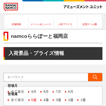
店舗情報
イベント&ニュース
入荷プライズ
設置ゲーム機
namcoららぽーと福岡店
入荷景品・プライズ情報
登場月
全て表示
9月
8月
7月
6月
登場週
全て表示
5週
4週
3週
2週
1週