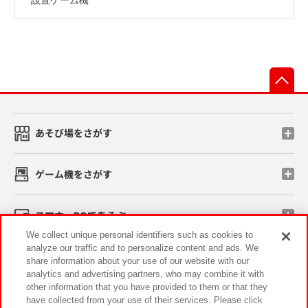
先
あそび場をさがす
ゲーム機をさがす
スマホ・PCであそぶ
We collect unique personal identifiers such as cookies to
analyze our traffic and to personalize content and ads. We
イベント・キャンペーン
share information about your use of our website with our
analytics and advertising partners, who may combine it with
other information that you have provided to them or that they
have collected from your use of their services. Please click