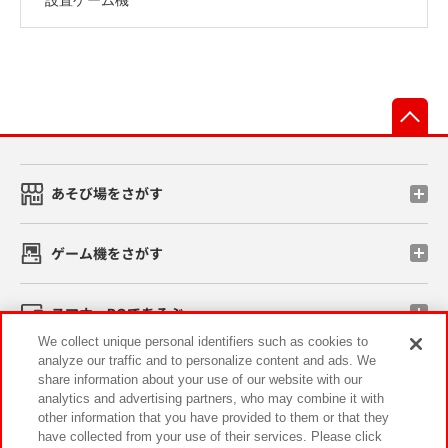
先
あそび場をさがす
ゲーム機をさがす
スマホ・PCであそぶ
We collect unique personal identifiers such as cookies to
analyze our traffic and to personalize content and ads. We
イベント・キャンペーン
share information about your use of our website with our
analytics and advertising partners, who may combine it with
other information that you have provided to them or that they
have collected from your use of their services. Please click