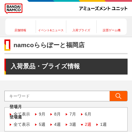
店舗情報
イベント&ニュース
入荷プライズ
設置ゲーム機
namcoららぽーと福岡店
入荷景品・プライズ情報
登場月
全て表示
9月
8月
7月
6月
登場週
全て表示
5週
4週
3週
2週
1週