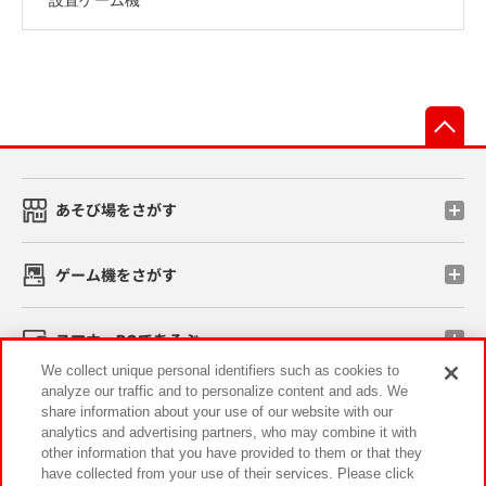
先
あそび場をさがす
ゲーム機をさがす
スマホ・PCであそぶ
We collect unique personal identifiers such as cookies to
analyze our traffic and to personalize content and ads. We
イベント・キャンペーン
share information about your use of our website with our
analytics and advertising partners, who may combine it with
other information that you have provided to them or that they
have collected from your use of their services. Please click