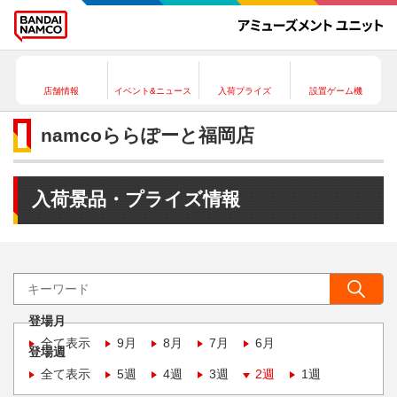
店舗情報
イベント&ニュース
入荷プライズ
設置ゲーム機
namcoららぽーと福岡店
入荷景品・プライズ情報
登場月
全て表示
9月
8月
7月
6月
登場週
全て表示
5週
4週
3週
2週
1週