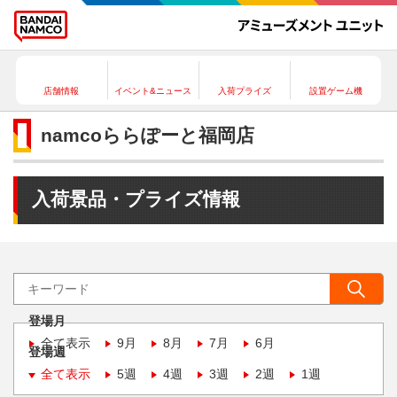
店舗情報
イベント&ニュース
入荷プライズ
設置ゲーム機
namcoららぽーと福岡店
入荷景品・プライズ情報
登場月
全て表示
9月
8月
7月
6月
登場週
全て表示
5週
4週
3週
2週
1週