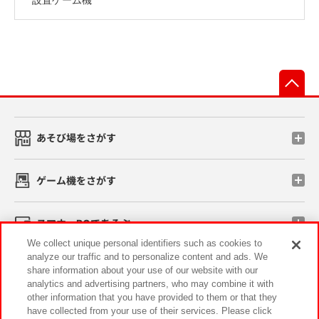
先
あそび場をさがす
ゲーム機をさがす
スマホ・PCであそぶ
We collect unique personal identifiers such as cookies to
analyze our traffic and to personalize content and ads. We
イベント・キャンペーン
share information about your use of our website with our
analytics and advertising partners, who may combine it with
other information that you have provided to them or that they
have collected from your use of their services. Please click