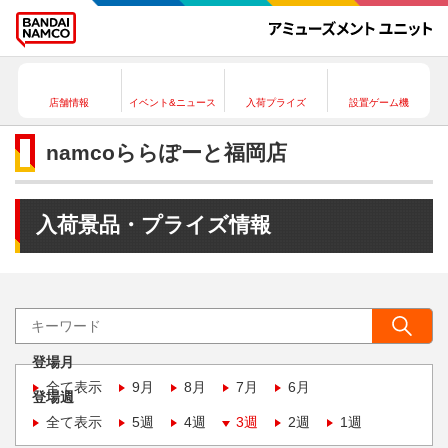
店舗情報
イベント&ニュース
入荷プライズ
設置ゲーム機
namcoららぽーと福岡店
入荷景品・プライズ情報
登場月
全て表示
9月
8月
7月
6月
登場週
全て表示
5週
4週
3週
2週
1週