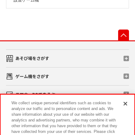
先
あそび場をさがす
ゲーム機をさがす
スマホ・PCであそぶ
We collect unique personal identifiers such as cookies to
analyze our traffic and to personalize content and ads. We
イベント・キャンペーン
share information about your use of our website with our
analytics and advertising partners, who may combine it with
other information that you have provided to them or that they
have collected from your use of their services. Please click