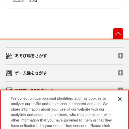
先
あそび場をさがす
ゲーム機をさがす
スマホ・PCであそぶ
We collect unique personal identifiers such as cookies to
analyze our traffic and to personalize content and ads. We
イベント・キャンペーン
share information about your use of our website with our
analytics and advertising partners, who may combine it with
other information that you have provided to them or that they
have collected from your use of their services. Please click