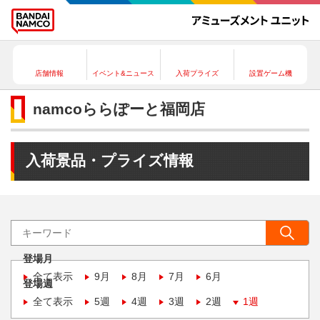
店舗情報
イベント&ニュース
入荷プライズ
設置ゲーム機
namcoららぽーと福岡店
入荷景品・プライズ情報
登場月
全て表示
9月
8月
7月
6月
登場週
全て表示
5週
4週
3週
2週
1週