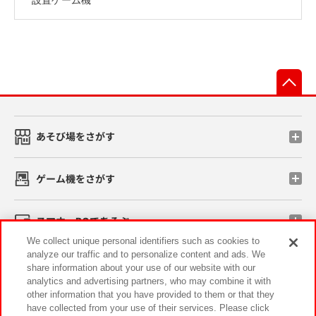
先
あそび場をさがす
ゲーム機をさがす
スマホ・PCであそぶ
We collect unique personal identifiers such as cookies to
analyze our traffic and to personalize content and ads. We
イベント・キャンペーン
share information about your use of our website with our
analytics and advertising partners, who may combine it with
other information that you have provided to them or that they
have collected from your use of their services. Please click