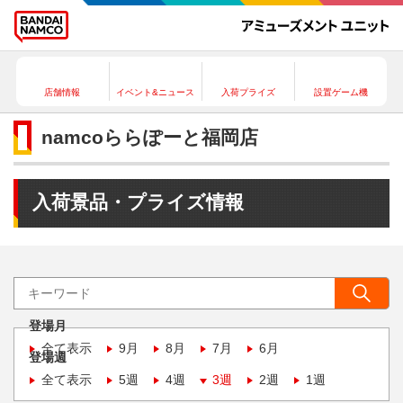
店舗情報
イベント&ニュース
入荷プライズ
設置ゲーム機
namcoららぽーと福岡店
入荷景品・プライズ情報
登場月
全て表示
9月
8月
7月
6月
登場週
全て表示
5週
4週
3週
2週
1週