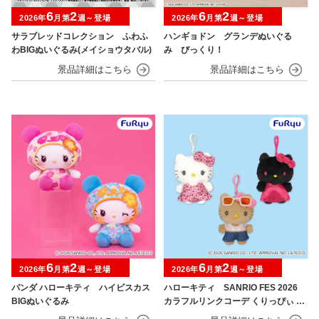
6
2
6
2
2026年
月第
週～登場
2026年
月第
週～登場
サラブレッドコレクション ふわふ
ハンギョドン グランデぬいぐる
わBIGぬいぐるみ(メイショウタバル)
み びっくり！
6
2
6
2
2026年
月第
週～登場
2026年
月第
週～登場
パンダ ハローキティ ハイビスカス
ハローキティ SANRIO FES 2026
BIGぬいぐるみ
カラフルリンクコーデ くりっぴぃ ぬ
いぐるみ