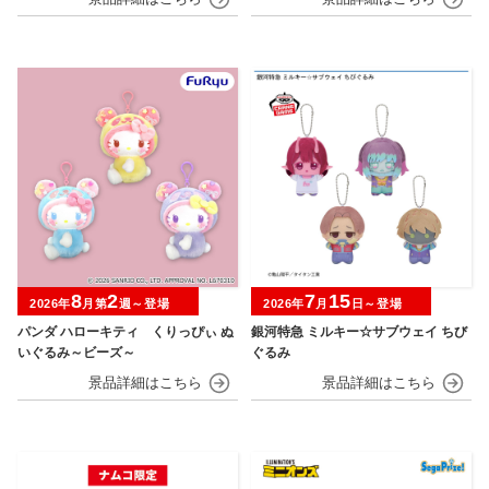
8
2
7
15
2026年
月第
週～登場
2026年
月
日～登場
パンダ ハローキティ くりっぴぃ ぬ
銀河特急 ミルキー☆サブウェイ ちび
いぐるみ～ビーズ～
ぐるみ