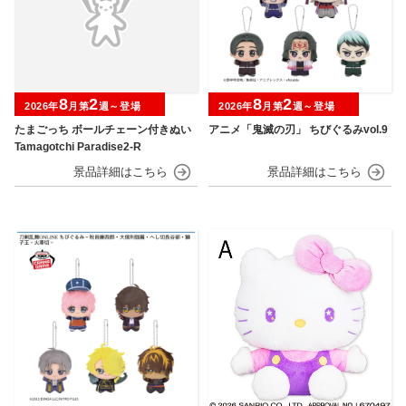
8
2
8
2
2026年
月第
週～登場
2026年
月第
週～登場
たまごっち ボールチェーン付きぬい
アニメ「鬼滅の刃」 ちびぐるみvol.9
Tamagotchi Paradise2-R