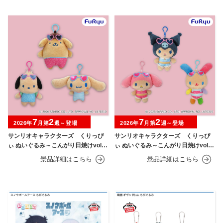
7
2
7
2
2026年
月第
週～登場
2026年
月第
週～登場
サンリオキャラクターズ くりっぴ
サンリオキャラクターズ くりっぴ
ぃ ぬいぐるみ～こんがり日焼けvol.1
ぃ ぬいぐるみ～こんがり日焼けvol.2
～
～