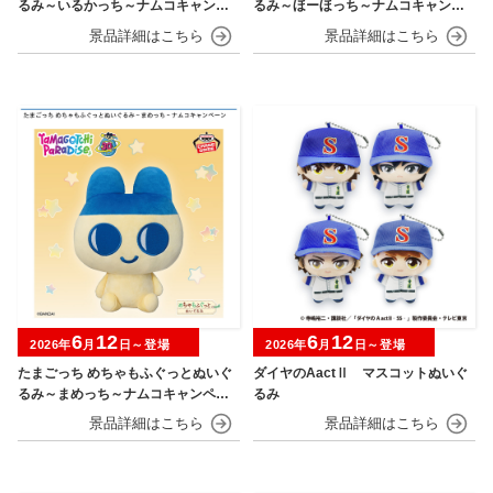
るみ～いるかっち～ナムコキャンペ
るみ～ほーほっち～ナムコキャンペ
ーン
ーン
6
12
6
12
2026年
月
日～登場
2026年
月
日～登場
たまごっち めちゃもふぐっとぬいぐ
ダイヤのAactⅡ マスコットぬいぐ
るみ～まめっち～ナムコキャンペー
るみ
ン