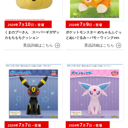
7
10
7
9
2026年
月
日～登場
2026年
月
日～登場
くまのプーさん スーパーギガザッ
ポケットモンスター めちゃもふぐっ
カもちもちクッション
とぬいぐるみ～パモ～ウィンクver.
7
7
7
7
2026年
月
日～登場
2026年
月
日～登場