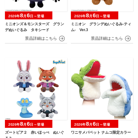
8
6
8
6
2026年
月
日～登場
2026年
月
日～登場
ミニオンズ＆モンスターズ グラン
ミニオン グランデぬいぐるみ‐ティ
デぬいぐるみ タキシード
ム‐ Ver.3
8
6
8
6
2026年
月
日～登場
2026年
月
日～登場
ズートピア２ 赤いほっぺ ぬいぐ
ワニサメパペット ナムコ限定カラー