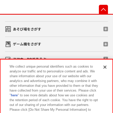
先
あそび場をさがす
ゲーム機をさがす
スマホ・PCであそぶ
We collect unique personal identifiers such as cookies to
analyze our traffic and to personalize content and ads. We
イベント・キャンペーン
share information about your use of our website with our
analytics and advertising partners, who may combine it with
other information that you have provided to them or that they
have collected from your use of their services. Please click
"
here
" to see more details about how we use cookies and
関連会社
サステナビリティ
サイトポリシー
the retention period of each cookie. You have the right to opt
out of our sharing of your information with our partners.
プライバシーポリシー
ウェブアクセシビリティ方針と検証結果
Please click [Do Not Share My Personal Information] to