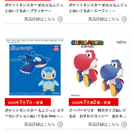
ポケットモンスター めちゃもふぐっ
ポケットモンスター めちゃもふぐっ
とぬいぐるみ～ブラッキー～
とぬいぐるみ～エーフィ－～
7
7
7
2
2026年
月
日～登場
2026年
月第
週～登場
ポケットモンスター もふぐっと カラ
スーパーマリオ 特大サイズぬいぐ
ーセレクションぬいぐるみ blue～カ
るみ おすわりヨッシー あか＆あ
イオーガ・ポッチャマ～
お