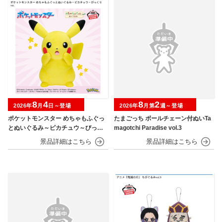
8
4
8
2
2026年
月
日～登場
2026年
月第
週～登場
ポケットモンスター めちゃもふぐっ
たまごっち ボールチェーン付ぬいTa
とぬいぐるみ～ピカチュウ～びっく
magotchi Paradise vol.3
りver.