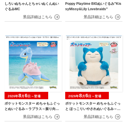
しろいぬちゃんとちゃいぬくんぬい
Poppy Playtime BIGぬいぐるみ”Kis
ぐるみMC
syMissy&Lily Lovebraids”
8
6
8
6
2026年
月
日～登場
2026年
月
日～登場
ポケットモンスター めちゃもふぐっ
ポケットモンスター めちゃもふぐっ
とぬいぐるみ～ラプラス～振り向きv
と ほっこりいやされぬいぐるみ～カ
er.
ビゴン～