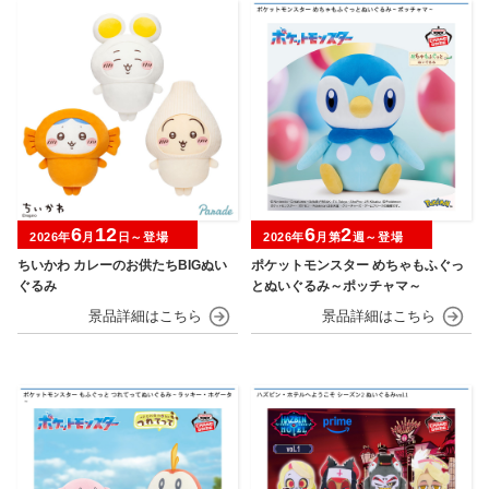
6
12
6
2
2026年
月
日～登場
2026年
月第
週～登場
ちいかわ カレーのお供たちBIGぬい
ポケットモンスター めちゃもふぐっ
ぐるみ
とぬいぐるみ～ポッチャマ～