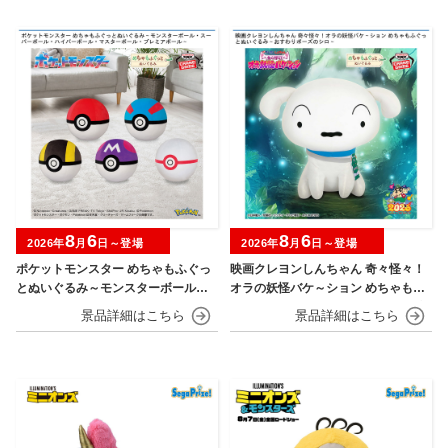
8
6
8
6
2026年
月
日～登場
2026年
月
日～登場
ポケットモンスター めちゃもふぐっ
映画クレヨンしんちゃん 奇々怪々！
とぬいぐるみ～モンスターボール・
オラの妖怪バケ～ション めちゃもふ
スーパーボール・ハイパーボール・
ぐっとぬいぐるみ～おすわりポーズ
マスターボール・プレミアボール～
のシロ～