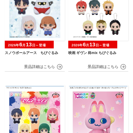
6
13
6
13
2026年
月
日～登場
2026年
月
日～登場
スノウボールアース ちびぐるみ
映画 ギヴン 柊mix ちびぐるみ