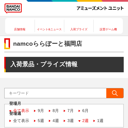
店舗情報
イベント&ニュース
入荷プライズ
設置ゲーム機
namcoららぽーと福岡店
入荷景品・プライズ情報
登場月
全て表示
9月
8月
7月
6月
登場週
全て表示
5週
4週
3週
2週
1週