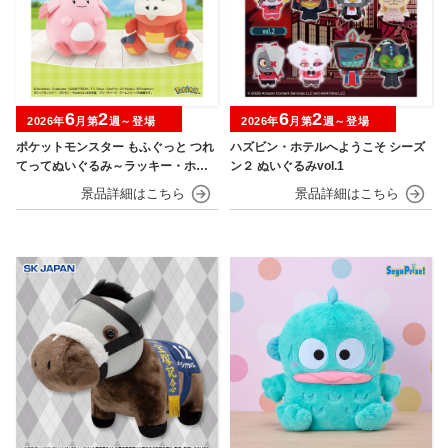
6
2
6
2
2026年
月第
週～登場
2026年
月第
週～登場
ポケットモンスター もふぐっと つれ
ハズビン・ホテルへようこそ シーズ
てってぬいぐるみ～ラッキー・ホゲ
ン２ ぬいぐるみvol.1
ータ～