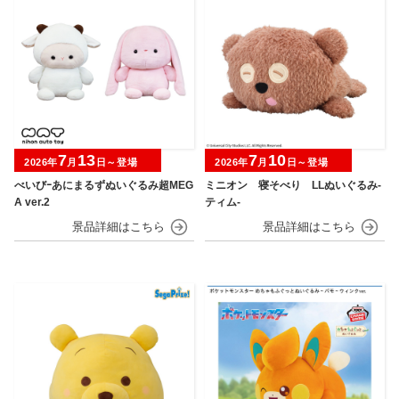
7
13
7
10
2026年
月
日～登場
2026年
月
日～登場
べいびｰあにまるずぬいぐるみ超MEG
ミニオン 寝そべり LLぬいぐるみ‐
A ver.2
ティム‐