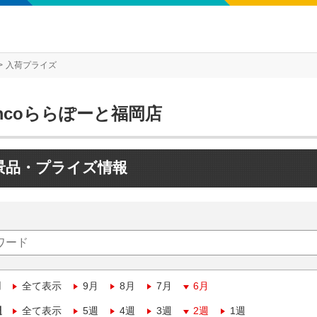
入荷プライズ
mcoららぽーと福岡店
景品・プライズ情報
月
全て表示
9月
8月
7月
6月
週
全て表示
5週
4週
3週
2週
1週