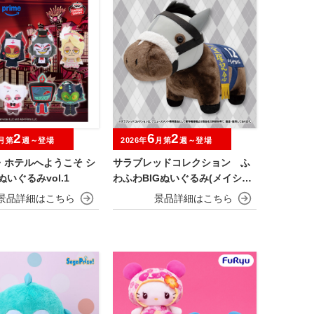
2
6
2
月第
週～登場
2026年
月第
週～登場
・ホテルへようこそ シ
サラブレッドコレクション ふ
ぬいぐるみvol.1
わふわBIGぬいぐるみ(メイショ
ウタバル)