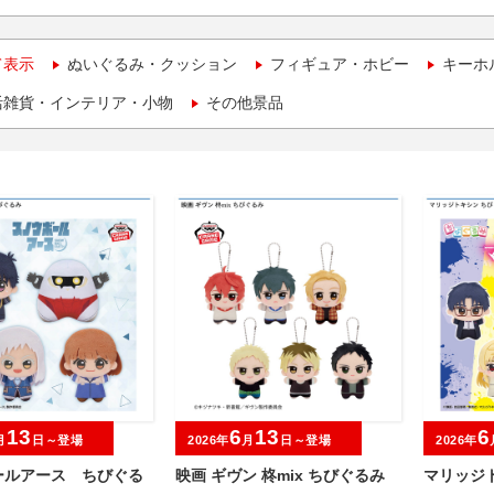
て表示
ぬいぐるみ・クッション
フィギュア・ホビー
キーホ
活雑貨・インテリア・小物
その他景品
13
6
13
6
月
日～登場
2026年
月
日～登場
2026年
ールアース ちびぐる
映画 ギヴン 柊mix ちびぐるみ
マリッジト