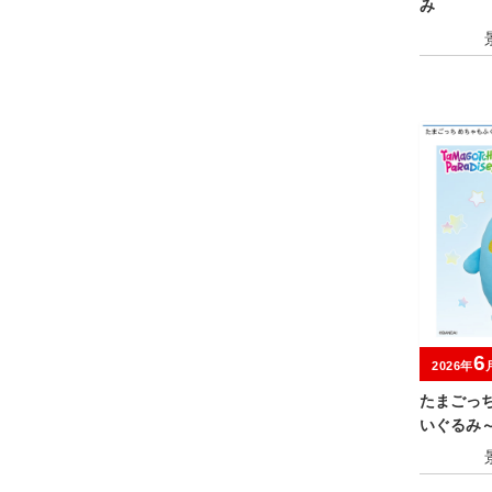
み
6
2026年
たまごっ
いぐるみ
キャンペ