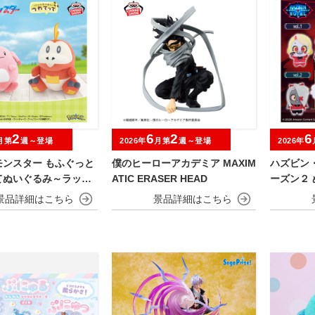
2
6
2
6
月第
週～登場
2026年
月第
週～登場
2026年
モンスター もふぐっと
僕のヒーローアカデミア MAXIM
ハズビン
てぬいぐるみ～ラッキ
ATIC ERASER HEAD
ーズン２ 
ータ～