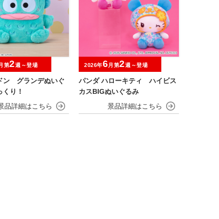
2
6
2
月第
週～登場
2026年
月第
週～登場
ドン グランデぬいぐ
パンダ ハローキティ ハイビス
っくり！
カスBIGぬいぐるみ