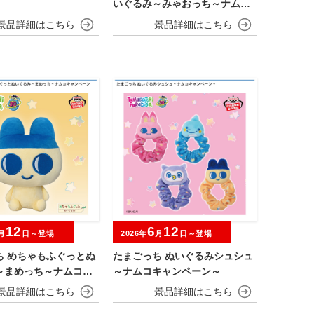
いぐるみ～みゃおっち～ナムコ
キャンペーン
12
6
12
月
日～登場
2026年
月
日～登場
ち めちゃもふぐっとぬ
たまごっち ぬいぐるみシュシュ
～まめっち～ナムコキ
～ナムコキャンペーン～
ン