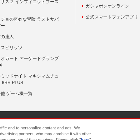
ーサス２ インフィニットブース
ガシャポンオンライン
公式スマートフォンアプリ
ョジョの奇妙な冒険 ラストサバ
バー
鼓の達人
りスピリッツ
リオカート アーケードグランプ
X
岸ミッドナイト マキシマムチュ
 6RR PLUS
の他 ゲーム機一覧
サイトポリシー
プライバシーポリシー
ウェブアクセシビリティ方
raffic and to personalize content and ads. We
advertising partners, who may combine it with other
rom your use of their services. Please click "
here
"