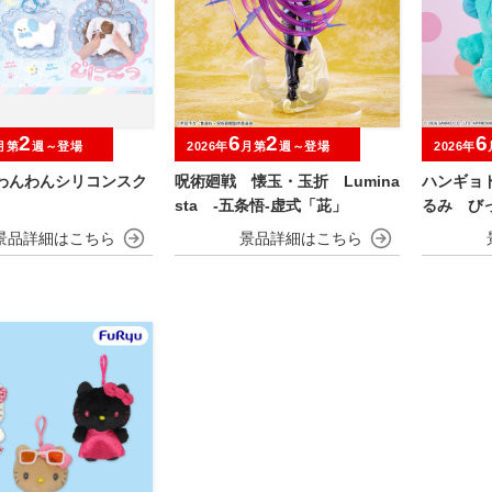
2
6
2
6
月第
週～登場
2026年
月第
週～登場
2026年
 わんわんシリコンスク
呪術廻戦 懐玉・玉折 Lumina
ハンギョ
sta ‐五条悟‐虚式「茈」
るみ び