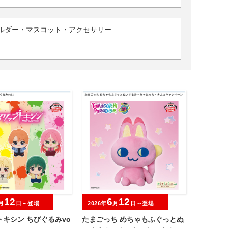
ルダー・マスコット・アクセサリー
12
6
12
月
日～登場
2026年
月
日～登場
キシン ちびぐるみvo
たまごっち めちゃもふぐっとぬ