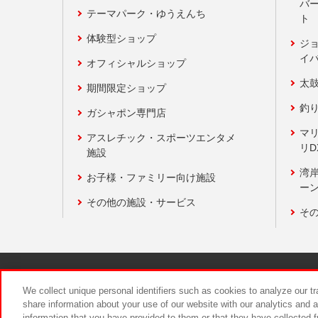
バ
テーマパーク・ゆうえんち
ト
体験型ショップ
ジ
イ
オフィシャルショップ
太
期間限定ショップ
釣
ガシャポン専門店
マ
アスレチック・スポーツエンタメ
リD
施設
湾
お子様・ファミリー向け施設
ーン
その他の施設・サービス
そ
関連会社
サステナビリティ
We collect unique personal identifiers such as cookies to analyze our t
share information about your use of our website with our analytics and 
information that you have provided to them or that they have collected f