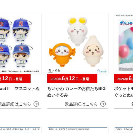
12
6
12
6
月
日～登場
2026年
月
日～登場
2026年
actⅡ マスコットぬ
ちいかわ カレーのお供たちBIG
ポケット
ぬいぐるみ
ぐっとぬ
～