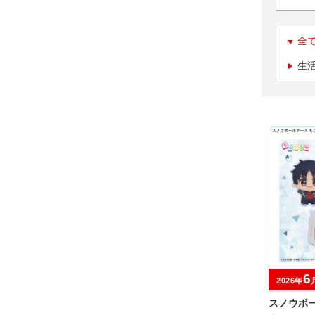
全
生
6
2026年
スノウボ