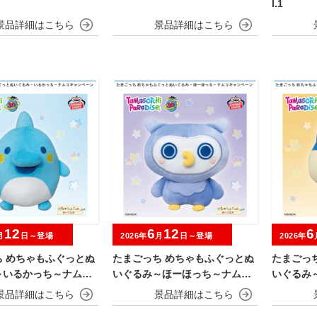
l.1
12
6
12
6
月
日～登場
2026年
月
日～登場
2026年
ち めちゃもふぐっとぬ
たまごっち めちゃもふぐっとぬ
たまごっ
～いるかっち～ナムコ
いぐるみ～ほーほっち～ナムコ
いぐるみ
ーン
キャンペーン
ャンペー