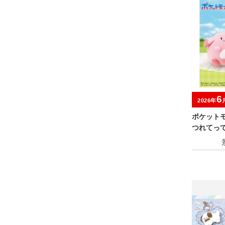
6
2026年
ポケット
つれてっ
ー・ホゲ