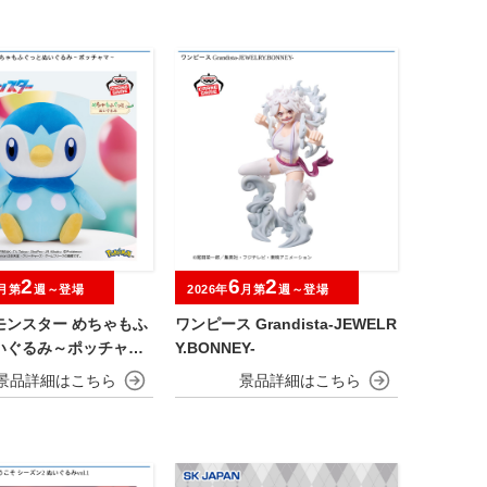
2
6
2
月第
週～登場
2026年
月第
週～登場
モンスター めちゃもふ
ワンピース Grandista-JEWELR
いぐるみ～ポッチャマ
Y.BONNEY-