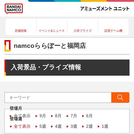
店舗情報
イベント&ニュース
入荷プライズ
設置ゲーム機
namcoららぽーと福岡店
入荷景品・プライズ情報
登場月
全て表示
9月
8月
7月
6月
登場週
全て表示
5週
4週
3週
2週
1週