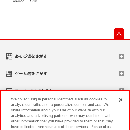
先
あそび場をさがす
ゲーム機をさがす
スマホ・PCであそぶ
We collect unique personal identifiers such as cookies to
analyze our traffic and to personalize content and ads. We
イベント・キャンペーン
share information about your use of our website with our
analytics and advertising partners, who may combine it with
other information that you have provided to them or that they
have collected from your use of their services. Please click