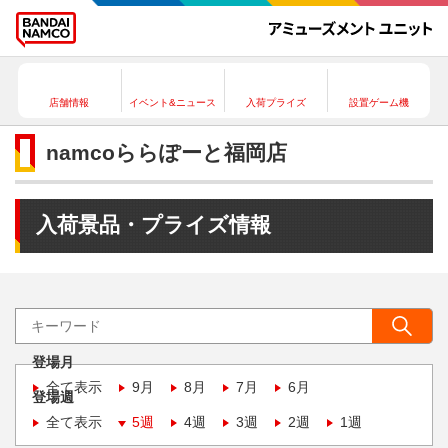
店舗情報
イベント&ニュース
入荷プライズ
設置ゲーム機
namcoららぽーと福岡店
入荷景品・プライズ情報
登場月
全て表示
9月
8月
7月
6月
登場週
全て表示
5週
4週
3週
2週
1週