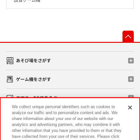
先
あそび場をさがす
ゲーム機をさがす
スマホ・PCであそぶ
We collect unique personal identifiers such as cookies to
analyze our traffic and to personalize content and ads. We
イベント・キャンペーン
share information about your use of our website with our
analytics and advertising partners, who may combine it with
other information that you have provided to them or that they
have collected from your use of their services. Please click