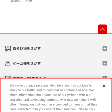
先
あそび場をさがす
ゲーム機をさがす
スマホ・PCであそぶ
We collect unique personal identifiers such as cookies to
analyze our traffic and to personalize content and ads. We
イベント・キャンペーン
share information about your use of our website with our
analytics and advertising partners, who may combine it with
other information that you have provided to them or that they
have collected from your use of their services. Please click