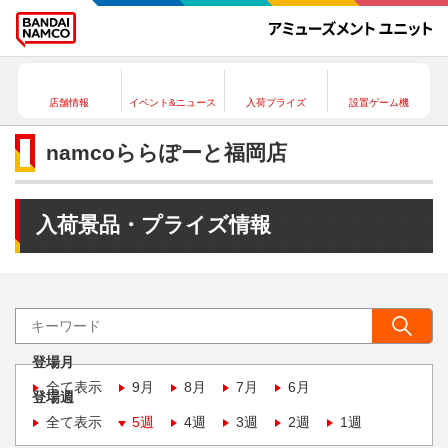
店舗情報
イベント&ニュース
入荷プライズ
設置ゲーム機
namcoららぽーと福岡店
入荷景品・プライズ情報
登場月
全て表示
9月
8月
7月
6月
登場週
全て表示
5週
4週
3週
2週
1週