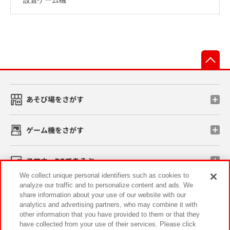
先
あそび場をさがす
ゲーム機をさがす
スマホ・PCであそぶ
We collect unique personal identifiers such as cookies to
analyze our traffic and to personalize content and ads. We
イベント・キャンペーン
share information about your use of our website with our
analytics and advertising partners, who may combine it with
other information that you have provided to them or that they
have collected from your use of their services. Please click