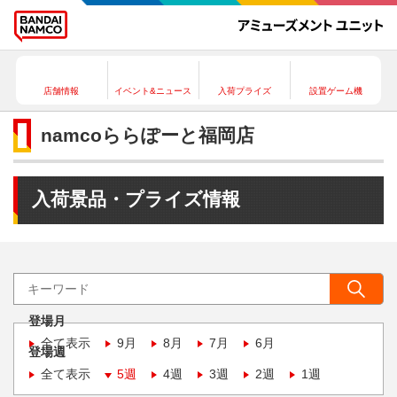
店舗情報
イベント&ニュース
入荷プライズ
設置ゲーム機
namcoららぽーと福岡店
入荷景品・プライズ情報
登場月
全て表示
9月
8月
7月
6月
登場週
全て表示
5週
4週
3週
2週
1週