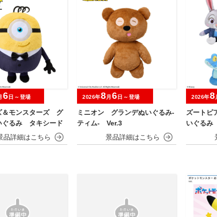
6
8
6
8
月
日～登場
2026年
月
日～登場
2026年
ズ＆モンスターズ グ
ミニオン グランデぬいぐるみ‐
ズートピ
いぐるみ タキシード
ティム‐ Ver.3
いぐるみ