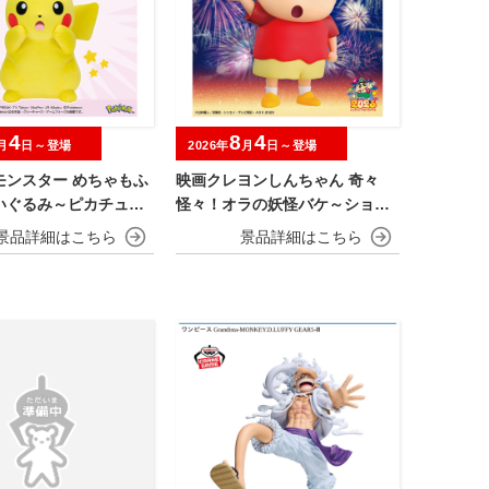
4
8
4
月
日～登場
2026年
月
日～登場
モンスター めちゃもふ
映画クレヨンしんちゃん 奇々
いぐるみ～ピカチュウ
怪々！オラの妖怪バケ～ション
er.
おおきなSOFVIMATES～野原し
んのすけ～