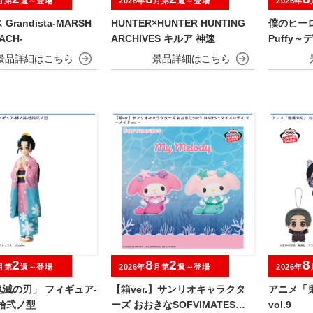
月第
週～登場
2026年
月第
週～登場
2026年
randista-MARSH
HUNTER×HUNTER HUNTING
僕のヒーロ
ACH-
ARCHIVES キルア 神速
Puffy
＆オール
2
8
2
8
月第
週～登場
2026年
月第
週～登場
2026年
滅の刃」 フィギュア-
【箱ver.】サンリオキャラクタ
アニメ「
拾弐ノ型
ーズ おおきなSOFVIMATES～
vol.9