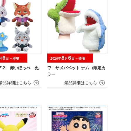
6
8
6
月
日～登場
2026年
月
日～登場
ア２ 赤いほっぺ ぬ
ワニサメパペット ナムコ限定カ
ラー