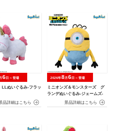
6
8
6
月
日～登場
2026年
月
日～登場
 LLぬいぐるみ‐フラッ
ミニオンズ＆モンスターズ グ
ランデぬいぐるみ‐ジェームズ‐