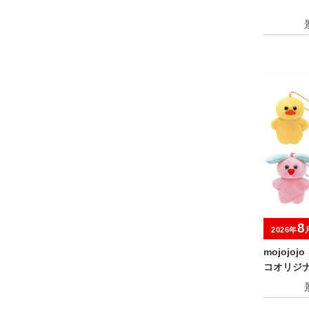
8
2026年
mojojoj
コオリジ