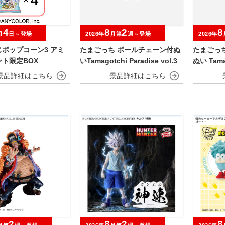
4
8
2
8
月
日～登場
2026年
月第
週～登場
2026年
ポップコーン3 アミ
たまごっち ボールチェーン付ぬ
たまごっ
ト限定BOX
いTamagotchi Paradise vol.3
ぬい Tamag
2
8
2
8