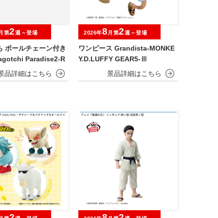
2
8
2
月第
週～登場
2026年
月第
週～登場
ち ボールチェーン付き
ワンピース Grandista-MONKE
otchi Paradise2-R
Y.D.LUFFY GEAR5-Ⅲ
2
8
2