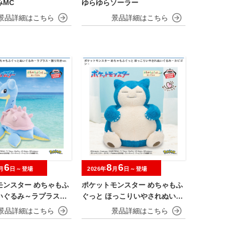
みMC
ゆらゆらソーラー
6
8
6
月
日～登場
2026年
月
日～登場
モンスター めちゃもふ
ポケットモンスター めちゃもふ
いぐるみ～ラプラス～
ぐっと ほっこりいやされぬいぐ
r.
るみ～カビゴン～