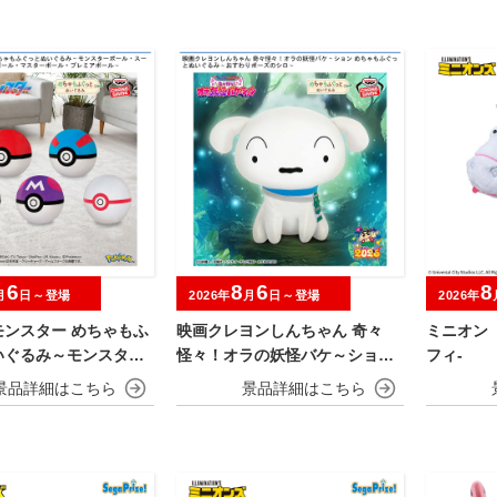
6
8
6
8
月
日～登場
2026年
月
日～登場
2026年
モンスター めちゃもふ
映画クレヨンしんちゃん 奇々
ミニオン
いぐるみ～モンスター
怪々！オラの妖怪バケ～ション
フィ‐
スーパーボール・ハイ
めちゃもふぐっとぬいぐるみ～
ル・マスターボール・
おすわりポーズのシロ～
ボール～