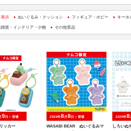
て表示
ぬいぐるみ・クッション
フィギュア・ホビー
キーホ
活雑貨・インテリア・小物
その他景品
9
8
8
8
月
日～登場
2026年
月
日～登場
2026年
クリッカー
WASABI BEAR ぬいぐるみマ
しろいぬ