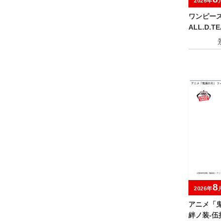
2026年
ワンピース G
ALL.D.TE
8
2026年
アニメ「鬼
絆ノ装-伍