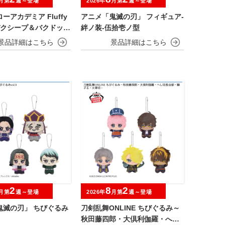
月第
週～登場
2026年
月第
週～登場
ーアカデミア Fluffy
アニメ「鬼滅の刃」 フィギュア-
～デクシープ＆バクドッグ
絆ノ装-伍拾壱ノ型
マイゴート～
2
8
2
月第
週～登場
2026年
月第
週～登場
鬼滅の刃」 ちびぐるみ
刀剣乱舞ONLINE ちびぐるみ～
秋田藤四郎・大倶利伽羅・へし