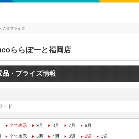
入荷プライズ
mcoららぽーと福岡店
景品・プライズ情報
月
全て表示
9月
8月
7月
6月
週
全て表示
5週
4週
3週
2週
1週