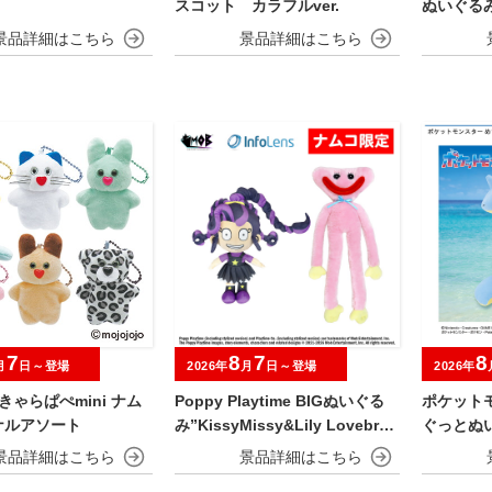
スコット カラフルver.
ぬいぐる
7
8
7
8
月
日～登場
2026年
月
日～登場
2026年
o きゃらぱぺmini ナム
Poppy Playtime BIGぬいぐる
ポケット
ナルアソート
み”KissyMissy&Lily Lovebrai
ぐっとぬ
ds”
振り向きve