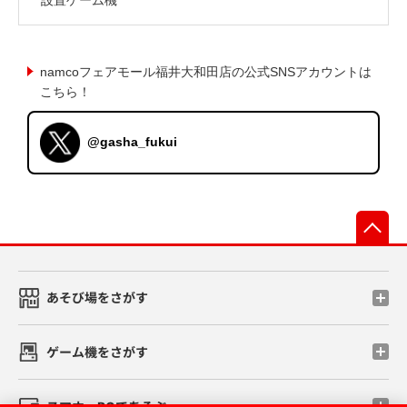
namcoフェアモール福井大和田店の公式SNSアカウントは
こちら！
@gasha_fukui
先
あそび場をさがす
ゲーム機をさがす
スマホ・PCであそぶ