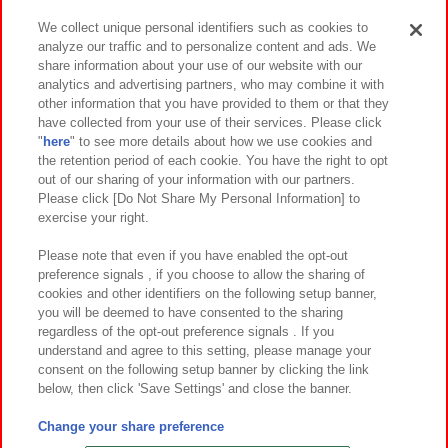
We collect unique personal identifiers such as cookies to
analyze our traffic and to personalize content and ads. We
イベント・キャンペーン
share information about your use of our website with our
analytics and advertising partners, who may combine it with
other information that you have provided to them or that they
have collected from your use of their services. Please click
"
here
" to see more details about how we use cookies and
関連会社
サステナビリティ
サイトポリシー
the retention period of each cookie. You have the right to opt
out of our sharing of your information with our partners.
プライバシーポリシー
ウェブアクセシビリティ方針と検証結果
Please click [Do Not Share My Personal Information] to
exercise your right.
お取引先さまとともに
食品のご提供について
カスタマーハラスメント対応方針
よくあるご質問・お問い合わせ
Please note that even if you have enabled the opt-out
preference signals , if you choose to allow the sharing of
cookies and other identifiers on the following setup banner,
you will be deemed to have consented to the sharing
regardless of the opt-out preference signals . If you
understand and agree to this setting, please manage your
consent on the following setup banner by clicking the link
below, then click 'Save Settings' and close the banner.
©Bandai Namco Amusement Inc.
©Bandai Namco Amusement Lab Inc.
Change your share preference
©Bandai Namco Experience Inc.