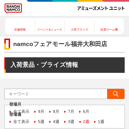
店舗情報
イベント&ニュース
入荷プライズ
設置ゲーム機
namcoフェアモール福井大和田店
入荷景品・プライズ情報
登場月
全て表示
9月
8月
7月
6月
登場週
全て表示
5週
4週
3週
2週
1週