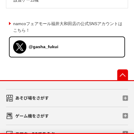
namcoフェアモール福井大和田店の公式SNSアカウントは
こちら！
@gasha_fukui
先
あそび場をさがす
ゲーム機をさがす
スマホ・PCであそぶ