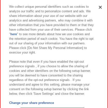
We collect unique personal identifiers such as cookies to
analyze our traffic and to personalize content and ads. We
イベント・キャンペーン
share information about your use of our website with our
analytics and advertising partners, who may combine it with
other information that you have provided to them or that they
have collected from your use of their services. Please click
"
here
" to see more details about how we use cookies and
関連会社
サステナビリティ
サイトポリシー
the retention period of each cookie. You have the right to opt
out of our sharing of your information with our partners.
プライバシーポリシー
ウェブアクセシビリティ方針と検証結果
Please click [Do Not Share My Personal Information] to
exercise your right.
お取引先さまとともに
食品のご提供について
カスタマーハラスメント対応方針
よくあるご質問・お問い合わせ
Please note that even if you have enabled the opt-out
preference signals , if you choose to allow the sharing of
cookies and other identifiers on the following setup banner,
you will be deemed to have consented to the sharing
regardless of the opt-out preference signals . If you
understand and agree to this setting, please manage your
consent on the following setup banner by clicking the link
below, then click 'Save Settings' and close the banner.
©Bandai Namco Amusement Inc.
©Bandai Namco Amusement Lab Inc.
Change your share preference
©Bandai Namco Experience Inc.