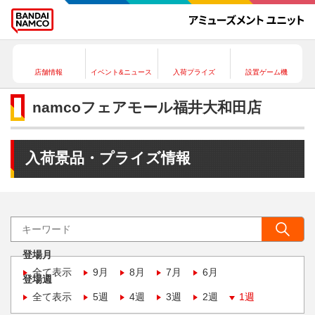
店舗情報
イベント&ニュース
入荷プライズ
設置ゲーム機
namcoフェアモール福井大和田店
入荷景品・プライズ情報
登場月
全て表示
9月
8月
7月
6月
登場週
全て表示
5週
4週
3週
2週
1週