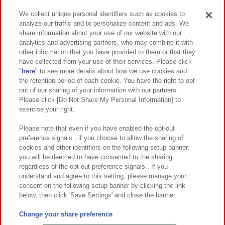
We collect unique personal identifiers such as cookies to
analyze our traffic and to personalize content and ads. We
イベント・キャンペーン
share information about your use of our website with our
analytics and advertising partners, who may combine it with
other information that you have provided to them or that they
have collected from your use of their services. Please click
"
here
" to see more details about how we use cookies and
関連会社
サステナビリティ
サイトポリシー
the retention period of each cookie. You have the right to opt
out of our sharing of your information with our partners.
プライバシーポリシー
ウェブアクセシビリティ方針と検証結果
Please click [Do Not Share My Personal Information] to
exercise your right.
お取引先さまとともに
食品のご提供について
カスタマーハラスメント対応方針
よくあるご質問・お問い合わせ
Please note that even if you have enabled the opt-out
preference signals , if you choose to allow the sharing of
cookies and other identifiers on the following setup banner,
you will be deemed to have consented to the sharing
regardless of the opt-out preference signals . If you
understand and agree to this setting, please manage your
consent on the following setup banner by clicking the link
below, then click 'Save Settings' and close the banner.
©Bandai Namco Amusement Inc.
©Bandai Namco Amusement Lab Inc.
Change your share preference
©Bandai Namco Experience Inc.