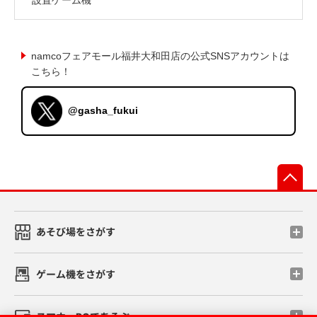
namcoフェアモール福井大和田店の公式SNSアカウントは
こちら！
@gasha_fukui
先
あそび場をさがす
ゲーム機をさがす
スマホ・PCであそぶ