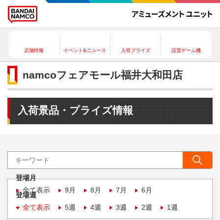
店舗情報
イベント&ニュース
入荷プライズ
設置ゲーム機
namcoフェアモール福井大和田店
入荷景品・プライズ情報
登場月
全て表示
9月
8月
7月
6月
登場週
全て表示
5週
4週
3週
2週
1週