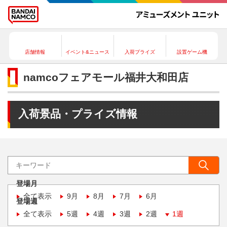
店舗情報
イベント&ニュース
入荷プライズ
設置ゲーム機
namcoフェアモール福井大和田店
入荷景品・プライズ情報
登場月
全て表示
9月
8月
7月
6月
登場週
全て表示
5週
4週
3週
2週
1週