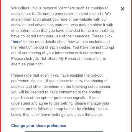
We collect unique personal identifiers such as cookies to
analyze our traffic and to personalize content and ads. We
イベント・キャンペーン
share information about your use of our website with our
analytics and advertising partners, who may combine it with
other information that you have provided to them or that they
have collected from your use of their services. Please click
"
here
" to see more details about how we use cookies and
関連会社
サステナビリティ
サイトポリシー
the retention period of each cookie. You have the right to opt
out of our sharing of your information with our partners.
プライバシーポリシー
ウェブアクセシビリティ方針と検証結果
Please click [Do Not Share My Personal Information] to
exercise your right.
お取引先さまとともに
食品のご提供について
カスタマーハラスメント対応方針
よくあるご質問・お問い合わせ
Please note that even if you have enabled the opt-out
preference signals , if you choose to allow the sharing of
cookies and other identifiers on the following setup banner,
you will be deemed to have consented to the sharing
regardless of the opt-out preference signals . If you
understand and agree to this setting, please manage your
consent on the following setup banner by clicking the link
below, then click 'Save Settings' and close the banner.
©Bandai Namco Amusement Inc.
©Bandai Namco Amusement Lab Inc.
Change your share preference
©Bandai Namco Experience Inc.