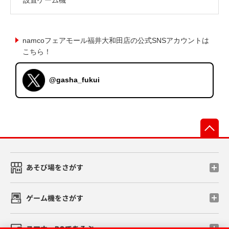
namcoフェアモール福井大和田店の公式SNSアカウントは
こちら！
@gasha_fukui
先
あそび場をさがす
ゲーム機をさがす
スマホ・PCであそぶ