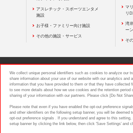
マ
アスレチック・スポーツエンタメ
リD
施設
湾
お子様・ファミリー向け施設
ーン
その他の施設・サービス
そ
関連会社
サステナビリティ
We collect unique personal identifiers such as cookies to analyze our t
share information about your use of our website with our analytics and 
information that you have provided to them or that they have collected f
食品のご提
to see more details about how we use cookies and the retention period o
sharing of your information with our partners. Please click [Do Not Shar
Please note that even if you have enabled the opt-out preference signals
and other identifiers on the following setup banner, you will be deemed 
opt-out preference signals . If you understand and agree to this setting
setup banner by clicking the link below, then click 'Save Settings' and c
©Bandai Namco Amusement Inc.
©Ba