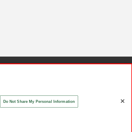
針と検証結果
お取引先さまとともに
お問い合わせ
Do Not Share My Personal Information
ASHIKI Co., Ltd. All Rights Reserved.