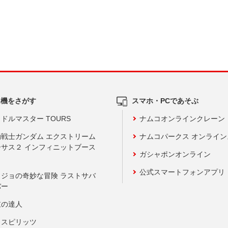
ム機をさがす
スマホ・PCであそぶ
ドルマスター TOURS
ナムコオンラインクレーン
動戦士ガンダム エクストリーム
ナムコパークス オンライ
ーサス２ インフィニットブース
ガシャポンオンライン
公式スマートフォンアプリ
ョジョの奇妙な冒険 ラストサバ
バー
鼓の達人
りスピリッツ