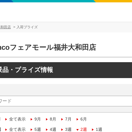
大和田店
入荷プライズ
amcoフェアモール福井大和田店
景品・プライズ情報
月
全て表示
9月
8月
7月
6月
週
全て表示
5週
4週
3週
2週
1週