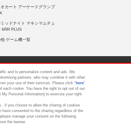
リオカート アーケードグランプ
X
岸ミッドナイト マキシマムチュ
 6RR PLUS
の他 ゲーム機一覧
サイトポリシー
プライバシーポリシー
ウェブアクセシビリティ方
raffic and to personalize content and ads. We
advertising partners, who may combine it with other
rom your use of their services. Please click "
here
"
供について
カスタマーハラスメント対応方針
よくあるご質問・
f each cookie. You have the right to opt out of our
e My Personal Information] to exercise your right.
 , if you choose to allow the sharing of cookies
to have consented to the sharing regardless of the
, please manage your consent on the following
lose the banner.
ndai Namco Amusement Lab Inc.
©Bandai Namco Experience Inc.
©HANAY