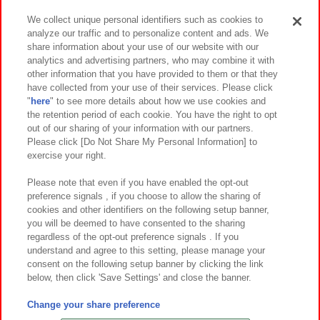
We collect unique personal identifiers such as cookies to
analyze our traffic and to personalize content and ads. We
イベント・キャンペーン
share information about your use of our website with our
analytics and advertising partners, who may combine it with
other information that you have provided to them or that they
have collected from your use of their services. Please click
"
here
" to see more details about how we use cookies and
関連会社
サステナビリティ
サイトポリシー
the retention period of each cookie. You have the right to opt
out of our sharing of your information with our partners.
プライバシーポリシー
ウェブアクセシビリティ方針と検証結果
Please click [Do Not Share My Personal Information] to
exercise your right.
お取引先さまとともに
食品のご提供について
カスタマーハラスメント対応方針
よくあるご質問・お問い合わせ
Please note that even if you have enabled the opt-out
preference signals , if you choose to allow the sharing of
cookies and other identifiers on the following setup banner,
you will be deemed to have consented to the sharing
regardless of the opt-out preference signals . If you
understand and agree to this setting, please manage your
consent on the following setup banner by clicking the link
below, then click 'Save Settings' and close the banner.
©Bandai Namco Amusement Inc.
©Bandai Namco Amusement Lab Inc.
Change your share preference
©Bandai Namco Experience Inc.