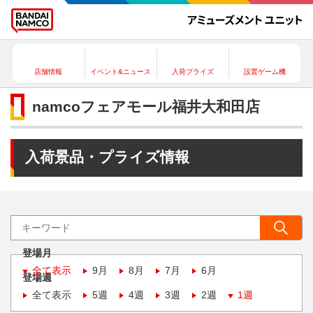
店舗情報
イベント&ニュース
入荷プライズ
設置ゲーム機
namcoフェアモール福井大和田店
入荷景品・プライズ情報
登場月
全て表示
9月
8月
7月
6月
登場週
全て表示
5週
4週
3週
2週
1週