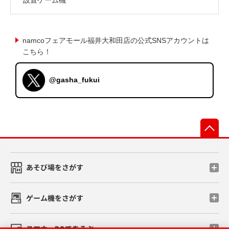
namcoフェアモール福井大和田店の公式SNSアカウントは
こちら！
@gasha_fukui
先
あそび場をさがす
ゲーム機をさがす
スマホ・PCであそぶ