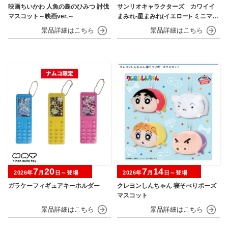
映画ちいかわ 人魚の島のひみつ 討伐
サンリオキャラクターズ カワイイ
マスコット～映画ver.～
まみれ-星まみれ(イエロー)- ミニマス
コット
7
20
7
14
2026年
月
日～登場
2026年
月
日～登場
ガラケーフィギュアキーホルダー
クレヨンしんちゃん 寝そべりポーズ
マスコット