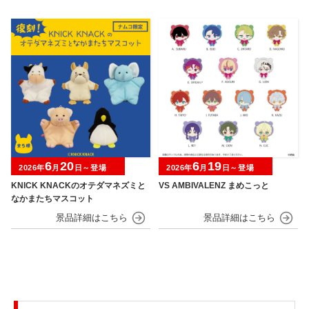
6
20
6
19
2026年
月
日～登場
2026年
月
日～登場
KNICK KNACKのオテダマネズミと
VS AMBIVALENZ まめこっと
なかまたちマスコット