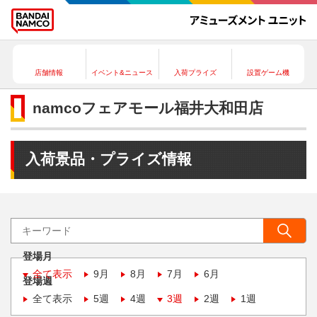
店舗情報
イベント&ニュース
入荷プライズ
設置ゲーム機
namcoフェアモール福井大和田店
入荷景品・プライズ情報
登場月
全て表示
9月
8月
7月
6月
登場週
全て表示
5週
4週
3週
2週
1週