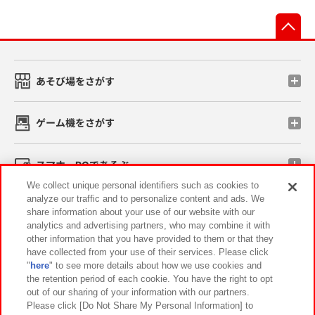
先
あそび場をさがす
ゲーム機をさがす
スマホ・PCであそぶ
We collect unique personal identifiers such as cookies to
analyze our traffic and to personalize content and ads. We
イベント・キャンペーン
share information about your use of our website with our
analytics and advertising partners, who may combine it with
other information that you have provided to them or that they
have collected from your use of their services. Please click
"
here
" to see more details about how we use cookies and
関連会社
サステナビリティ
サイトポリシー
the retention period of each cookie. You have the right to opt
out of our sharing of your information with our partners.
プライバシーポリシー
ウェブアクセシビリティ方針と検証結果
Please click [Do Not Share My Personal Information] to