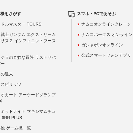
ム機をさがす
スマホ・PCであそぶ
ドルマスター TOURS
ナムコオンラインクレーン
動戦士ガンダム エクストリーム
ナムコパークス オンライ
ーサス２ インフィニットブース
ガシャポンオンライン
公式スマートフォンアプリ
ョジョの奇妙な冒険 ラストサバ
バー
鼓の達人
りスピリッツ
リオカート アーケードグランプ
X
岸ミッドナイト マキシマムチュ
 6RR PLUS
の他 ゲーム機一覧