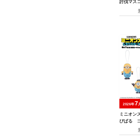
討伐マスコ
7
2026年
ミニオン
びぱる 