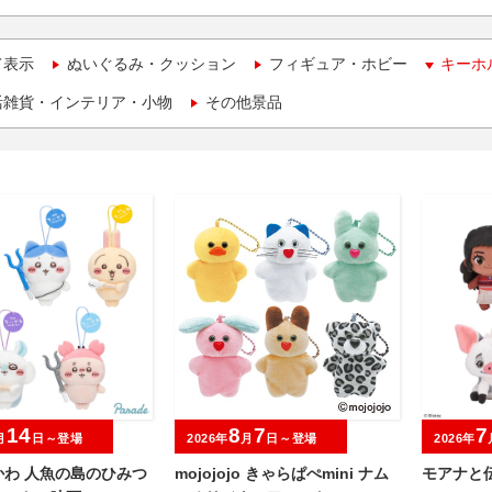
て表示
ぬいぐるみ・クッション
フィギュア・ホビー
キーホ
活雑貨・インテリア・小物
その他景品
14
8
7
7
月
日～登場
2026年
月
日～登場
2026年
かわ 人魚の島のひみつ
mojojojo きゃらぱぺmini ナム
モアナと