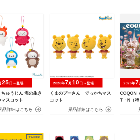
25
7
10
7
月
日～登場
2026年
月
日～登場
2026年
うちゅうじん 海の生き
くまのプーさん でっかちマス
COQON
みマスコット
コット
T・N（特