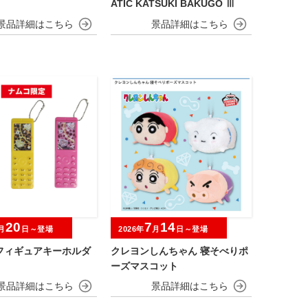
ATIC KATSUKI BAKUGO Ⅲ
20
7
14
月
日～登場
2026年
月
日～登場
フィギュアキーホルダ
クレヨンしんちゃん 寝そべりポ
ーズマスコット