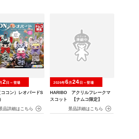
2
6
24
月
日～登場
2026年
月
日～登場
（ココン）レオパードS
HARIBO アクリルフレークマ
）
スコット 【ナムコ限定】