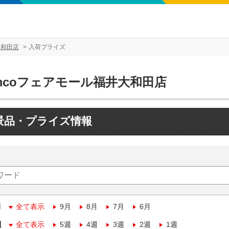
大和田店
入荷プライズ
amcoフェアモール福井大和田店
景品・プライズ情報
月
全て表示
9月
8月
7月
6月
週
全て表示
5週
4週
3週
2週
1週