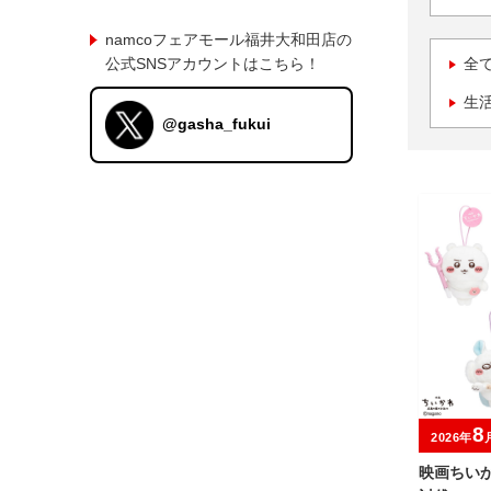
namcoフェアモール福井大和田店の
公式SNSアカウントはこちら！
全
生
@gasha_fukui
8
2026年
映画ちい