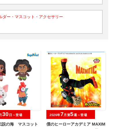
ルダー・マスコット・アクセサリー
30
7
5
月
日～登場
2026年
月第
週～登場
伝説の海 マスコット
僕のヒーローアカデミア MAXIM