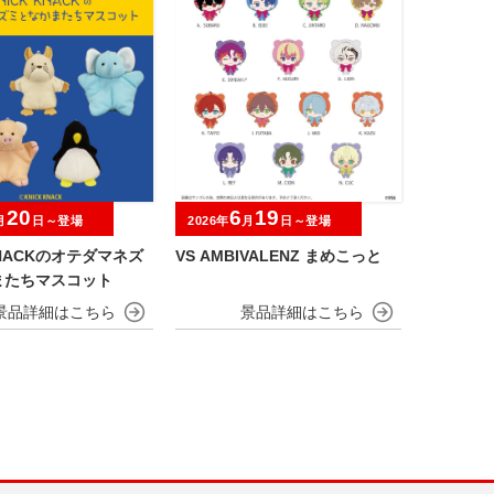
20
6
19
月
日～登場
2026年
月
日～登場
KNACKのオテダマネズ
VS AMBIVALENZ まめこっと
またちマスコット