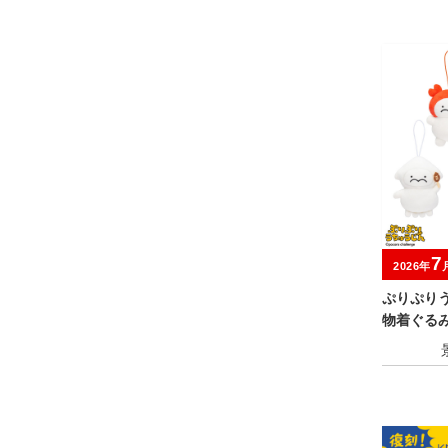
7
2026年
ぷりぷり
物着ぐる