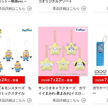
ット～映画ver.～
コオリジナルアソート
24
7
22
7
月
日～登場
2026年
月
日～登場
2026年
ズ＆モンスターズ ち
サンリオキャラクターズ カワ
ガラケー
コミックスタイル
イイまみれ-星まみれ(イエロー)-
ー
ミニマスコット