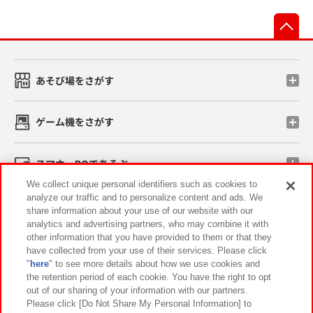
先
あそび場をさがす
ゲーム機をさがす
スマホ・PCであそぶ
We collect unique personal identifiers such as cookies to
analyze our traffic and to personalize content and ads. We
イベント・キャンペーン
share information about your use of our website with our
analytics and advertising partners, who may combine it with
other information that you have provided to them or that they
have collected from your use of their services. Please click
"
here
" to see more details about how we use cookies and
関連会社
サステナビリティ
サイトポリシー
the retention period of each cookie. You have the right to opt
out of our sharing of your information with our partners.
プライバシーポリシー
ウェブアクセシビリティ方針と検証結果
Please click [Do Not Share My Personal Information] to