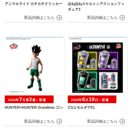
アニマルライド カチカチクリッカー
ほねほねスケルトンアクションフィ
ギュア3
7
3
6
19
2026年
月第
週～登場
2026年
月
日～登場
HUNTER×HUNTER Grandista-ゴン-
CGエモルギア01