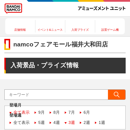
店舗情報
イベント&ニュース
入荷プライズ
設置ゲーム機
namcoフェアモール福井大和田店
入荷景品・プライズ情報
登場月
全て表示
9月
8月
7月
6月
登場週
全て表示
5週
4週
3週
2週
1週