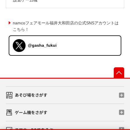
namcoフェアモール福井大和田店の公式SNSアカウントは
こちら！
@gasha_fukui
先
あそび場をさがす
ゲーム機をさがす
スマホ・PCであそぶ