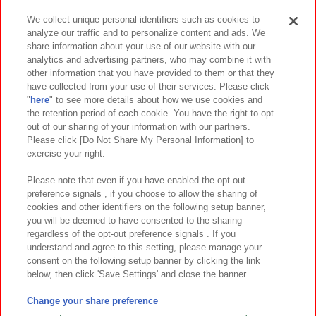
We collect unique personal identifiers such as cookies to
analyze our traffic and to personalize content and ads. We
イベント・キャンペーン
share information about your use of our website with our
analytics and advertising partners, who may combine it with
other information that you have provided to them or that they
have collected from your use of their services. Please click
"
here
" to see more details about how we use cookies and
関連会社
サステナビリティ
サイトポリシー
the retention period of each cookie. You have the right to opt
out of our sharing of your information with our partners.
プライバシーポリシー
ウェブアクセシビリティ方針と検証結果
Please click [Do Not Share My Personal Information] to
exercise your right.
お取引先さまとともに
食品のご提供について
カスタマーハラスメント対応方針
よくあるご質問・お問い合わせ
Please note that even if you have enabled the opt-out
preference signals , if you choose to allow the sharing of
cookies and other identifiers on the following setup banner,
you will be deemed to have consented to the sharing
regardless of the opt-out preference signals . If you
understand and agree to this setting, please manage your
consent on the following setup banner by clicking the link
below, then click 'Save Settings' and close the banner.
©Bandai Namco Amusement Inc.
©Bandai Namco Amusement Lab Inc.
Change your share preference
©Bandai Namco Experience Inc.