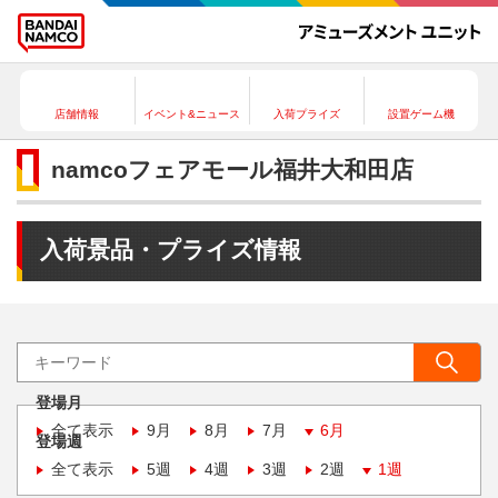
店舗情報
イベント&ニュース
入荷プライズ
設置ゲーム機
namcoフェアモール福井大和田店
入荷景品・プライズ情報
登場月
全て表示
9月
8月
7月
6月
登場週
全て表示
5週
4週
3週
2週
1週