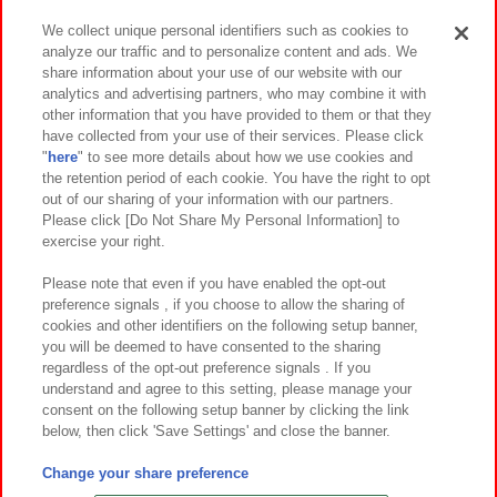
We collect unique personal identifiers such as cookies to
analyze our traffic and to personalize content and ads. We
イベント・キャンペーン
share information about your use of our website with our
analytics and advertising partners, who may combine it with
other information that you have provided to them or that they
have collected from your use of their services. Please click
"
here
" to see more details about how we use cookies and
関連会社
サステナビリティ
サイトポリシー
the retention period of each cookie. You have the right to opt
out of our sharing of your information with our partners.
プライバシーポリシー
ウェブアクセシビリティ方針と検証結果
Please click [Do Not Share My Personal Information] to
exercise your right.
お取引先さまとともに
食品のご提供について
カスタマーハラスメント対応方針
よくあるご質問・お問い合わせ
Please note that even if you have enabled the opt-out
preference signals , if you choose to allow the sharing of
cookies and other identifiers on the following setup banner,
you will be deemed to have consented to the sharing
regardless of the opt-out preference signals . If you
understand and agree to this setting, please manage your
consent on the following setup banner by clicking the link
below, then click 'Save Settings' and close the banner.
©Bandai Namco Amusement Inc.
©Bandai Namco Amusement Lab Inc.
Change your share preference
©Bandai Namco Experience Inc.