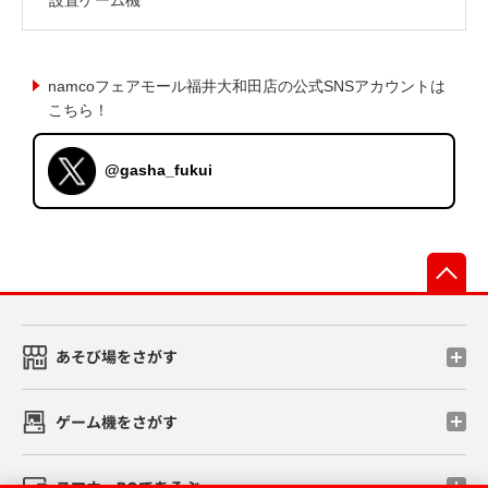
namcoフェアモール福井大和田店の公式SNSアカウントは
こちら！
@gasha_fukui
先
あそび場をさがす
ゲーム機をさがす
スマホ・PCであそぶ