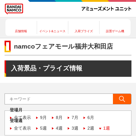
店舗情報
イベント&ニュース
入荷プライズ
設置ゲーム機
namcoフェアモール福井大和田店
入荷景品・プライズ情報
登場月
全て表示
9月
8月
7月
6月
登場週
全て表示
5週
4週
3週
2週
1週