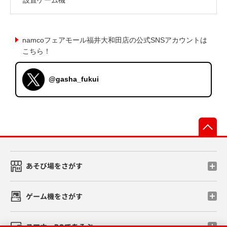
namcoフェアモール福井大和田店の公式SNSアカウントは
こちら！
@gasha_fukui
先
あそび場をさがす
ゲーム機をさがす
スマホ・PCであそぶ