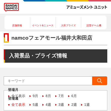
店舗情報
イベント&ニュース
入荷プライズ
設置ゲーム機
namcoフェアモール福井大和田店
入荷景品・プライズ情報
登場月
全て表示
9月
8月
7月
6月
登場週
全て表示
5週
4週
3週
2週
1週