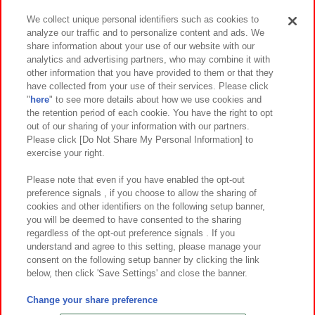
We collect unique personal identifiers such as cookies to
analyze our traffic and to personalize content and ads. We
イベント・キャンペーン
share information about your use of our website with our
analytics and advertising partners, who may combine it with
other information that you have provided to them or that they
have collected from your use of their services. Please click
"
here
" to see more details about how we use cookies and
関連会社
サステナビリティ
サイトポリシー
the retention period of each cookie. You have the right to opt
out of our sharing of your information with our partners.
プライバシーポリシー
ウェブアクセシビリティ方針と検証結果
Please click [Do Not Share My Personal Information] to
exercise your right.
お取引先さまとともに
食品のご提供について
カスタマーハラスメント対応方針
よくあるご質問・お問い合わせ
Please note that even if you have enabled the opt-out
preference signals , if you choose to allow the sharing of
cookies and other identifiers on the following setup banner,
you will be deemed to have consented to the sharing
regardless of the opt-out preference signals . If you
understand and agree to this setting, please manage your
consent on the following setup banner by clicking the link
below, then click 'Save Settings' and close the banner.
©Bandai Namco Amusement Inc.
©Bandai Namco Amusement Lab Inc.
Change your share preference
©Bandai Namco Experience Inc.