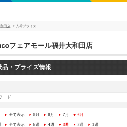
大和田店
入荷プライズ
amcoフェアモール福井大和田店
景品・プライズ情報
月
全て表示
9月
8月
7月
6月
週
全て表示
5週
4週
3週
2週
1週