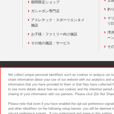
太
期間限定ショップ
釣
ガシャポン専門店
マ
アスレチック・スポーツエンタメ
リD
施設
湾
お子様・ファミリー向け施設
ーン
その他の施設・サービス
そ
関連会社
サステナビリティ
We collect unique personal identifiers such as cookies to analyze our t
share information about your use of our website with our analytics and 
information that you have provided to them or that they have collected f
食品のご提
to see more details about how we use cookies and the retention period o
sharing of your information with our partners. Please click [Do Not Shar
Please note that even if you have enabled the opt-out preference signals
and other identifiers on the following setup banner, you will be deemed 
opt-out preference signals . If you understand and agree to this setting