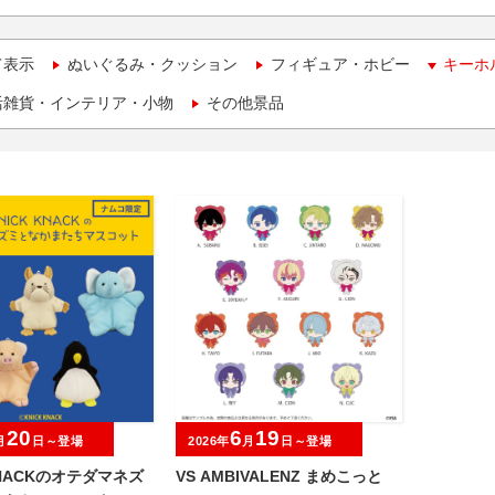
て表示
ぬいぐるみ・クッション
フィギュア・ホビー
キーホ
活雑貨・インテリア・小物
その他景品
20
6
19
月
日～登場
2026年
月
日～登場
KNACKのオテダマネズ
VS AMBIVALENZ まめこっと