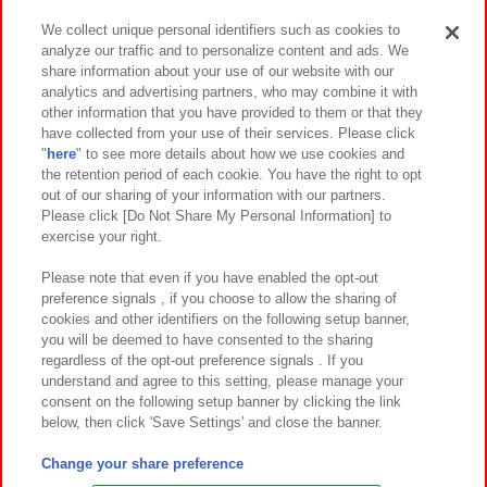
We collect unique personal identifiers such as cookies to
analyze our traffic and to personalize content and ads. We
イベント・キャンペーン
share information about your use of our website with our
analytics and advertising partners, who may combine it with
other information that you have provided to them or that they
have collected from your use of their services. Please click
"
here
" to see more details about how we use cookies and
関連会社
サステナビリティ
サイトポリシー
the retention period of each cookie. You have the right to opt
out of our sharing of your information with our partners.
プライバシーポリシー
ウェブアクセシビリティ方針と検証結果
Please click [Do Not Share My Personal Information] to
exercise your right.
お取引先さまとともに
食品のご提供について
カスタマーハラスメント対応方針
よくあるご質問・お問い合わせ
Please note that even if you have enabled the opt-out
preference signals , if you choose to allow the sharing of
cookies and other identifiers on the following setup banner,
you will be deemed to have consented to the sharing
regardless of the opt-out preference signals . If you
understand and agree to this setting, please manage your
consent on the following setup banner by clicking the link
below, then click 'Save Settings' and close the banner.
©Bandai Namco Amusement Inc.
©Bandai Namco Amusement Lab Inc.
Change your share preference
©Bandai Namco Experience Inc.