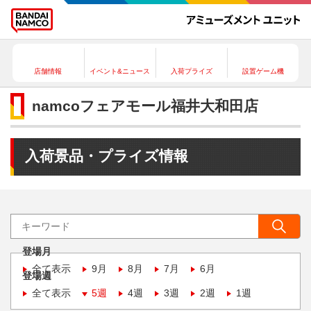
店舗情報
イベント&ニュース
入荷プライズ
設置ゲーム機
namcoフェアモール福井大和田店
入荷景品・プライズ情報
登場月
全て表示
9月
8月
7月
6月
登場週
全て表示
5週
4週
3週
2週
1週