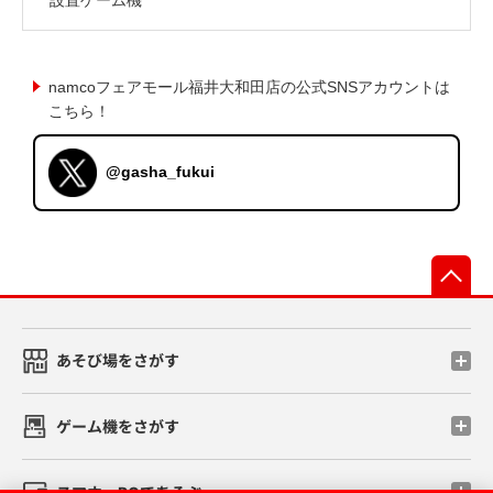
namcoフェアモール福井大和田店の公式SNSアカウントは
こちら！
@gasha_fukui
先
あそび場をさがす
ゲーム機をさがす
スマホ・PCであそぶ