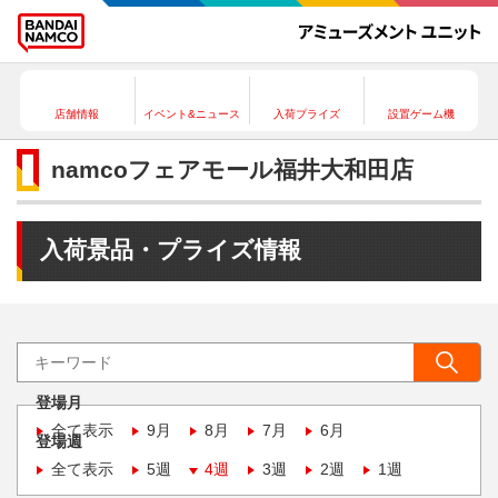
店舗情報
イベント&ニュース
入荷プライズ
設置ゲーム機
namcoフェアモール福井大和田店
入荷景品・プライズ情報
登場月
全て表示
9月
8月
7月
6月
登場週
全て表示
5週
4週
3週
2週
1週