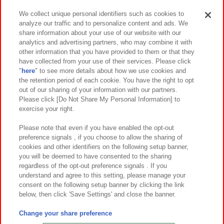
We collect unique personal identifiers such as cookies to
analyze our traffic and to personalize content and ads. We
イベント・キャンペーン
share information about your use of our website with our
analytics and advertising partners, who may combine it with
other information that you have provided to them or that they
have collected from your use of their services. Please click
"
here
" to see more details about how we use cookies and
関連会社
サステナビリティ
サイトポリシー
the retention period of each cookie. You have the right to opt
out of our sharing of your information with our partners.
プライバシーポリシー
ウェブアクセシビリティ方針と検証結果
Please click [Do Not Share My Personal Information] to
exercise your right.
お取引先さまとともに
食品のご提供について
カスタマーハラスメント対応方針
よくあるご質問・お問い合わせ
Please note that even if you have enabled the opt-out
preference signals , if you choose to allow the sharing of
cookies and other identifiers on the following setup banner,
you will be deemed to have consented to the sharing
regardless of the opt-out preference signals . If you
understand and agree to this setting, please manage your
consent on the following setup banner by clicking the link
below, then click 'Save Settings' and close the banner.
©Bandai Namco Amusement Inc.
©Bandai Namco Amusement Lab Inc.
Change your share preference
©Bandai Namco Experience Inc.