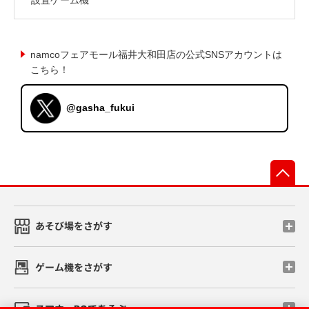
namcoフェアモール福井大和田店の公式SNSアカウントは
こちら！
@gasha_fukui
先
あそび場をさがす
ゲーム機をさがす
スマホ・PCであそぶ