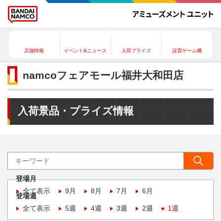
店舗情報
イベント&ニュース
入荷プライズ
設置ゲーム機
namcoフェアモール福井大和田店
入荷景品・プライズ情報
登場月
全て表示
9月
8月
7月
6月
登場週
全て表示
5週
4週
3週
2週
1週