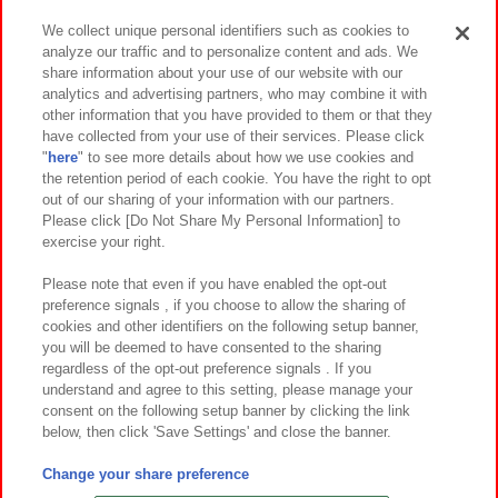
We collect unique personal identifiers such as cookies to
analyze our traffic and to personalize content and ads. We
イベント・キャンペーン
share information about your use of our website with our
analytics and advertising partners, who may combine it with
other information that you have provided to them or that they
have collected from your use of their services. Please click
"
here
" to see more details about how we use cookies and
関連会社
サステナビリティ
サイトポリシー
the retention period of each cookie. You have the right to opt
out of our sharing of your information with our partners.
プライバシーポリシー
ウェブアクセシビリティ方針と検証結果
Please click [Do Not Share My Personal Information] to
exercise your right.
お取引先さまとともに
食品のご提供について
カスタマーハラスメント対応方針
よくあるご質問・お問い合わせ
Please note that even if you have enabled the opt-out
preference signals , if you choose to allow the sharing of
cookies and other identifiers on the following setup banner,
you will be deemed to have consented to the sharing
regardless of the opt-out preference signals . If you
understand and agree to this setting, please manage your
consent on the following setup banner by clicking the link
below, then click 'Save Settings' and close the banner.
©Bandai Namco Amusement Inc.
©Bandai Namco Amusement Lab Inc.
Change your share preference
©Bandai Namco Experience Inc.