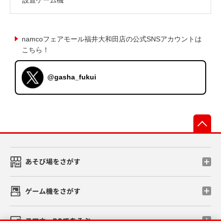
namcoフェアモール福井大和田店の公式SNSアカウントは
こちら！
@gasha_fukui
先
あそび場をさがす
ゲーム機をさがす
スマホ・PCであそぶ