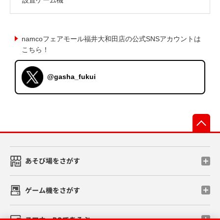
namcoフェアモール福井大和田店の公式SNSアカウントは
こちら！
@gasha_fukui
先
あそび場をさがす
ゲーム機をさがす
スマホ・PCであそぶ