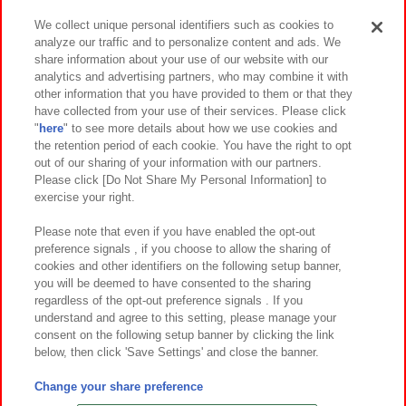
We collect unique personal identifiers such as cookies to
analyze our traffic and to personalize content and ads. We
イベント・キャンペーン
share information about your use of our website with our
analytics and advertising partners, who may combine it with
other information that you have provided to them or that they
have collected from your use of their services. Please click
"
here
" to see more details about how we use cookies and
関連会社
サステナビリティ
サイトポリシー
the retention period of each cookie. You have the right to opt
out of our sharing of your information with our partners.
プライバシーポリシー
ウェブアクセシビリティ方針と検証結果
Please click [Do Not Share My Personal Information] to
exercise your right.
お取引先さまとともに
食品のご提供について
カスタマーハラスメント対応方針
よくあるご質問・お問い合わせ
Please note that even if you have enabled the opt-out
preference signals , if you choose to allow the sharing of
cookies and other identifiers on the following setup banner,
you will be deemed to have consented to the sharing
regardless of the opt-out preference signals . If you
understand and agree to this setting, please manage your
consent on the following setup banner by clicking the link
below, then click 'Save Settings' and close the banner.
©Bandai Namco Amusement Inc.
©Bandai Namco Amusement Lab Inc.
Change your share preference
©Bandai Namco Experience Inc.